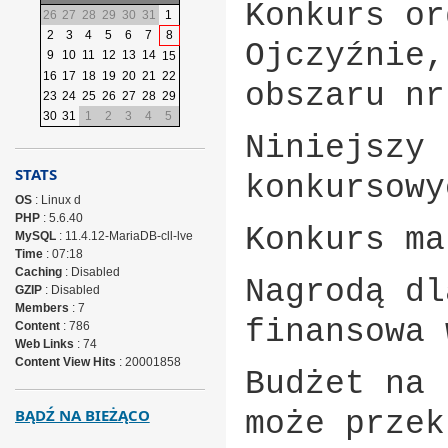
Konkurs or
26
27
28
29
30
31
1
2
3
4
5
6
7
8
Ojczyźnie,
9
10
11
12
13
14
15
16
17
18
19
20
21
22
obszaru nr
23
24
25
26
27
28
29
30
31
1
2
3
4
5
Niniejszy 
STATS
konkursowy
OS
: Linux d
PHP
: 5.6.40
Konkurs ma
MySQL
: 11.4.12-MariaDB-cll-lve
Time
: 07:18
Caching
: Disabled
Nagrodą dl
GZIP
: Disabled
Members
: 7
finansowa 
Content
: 786
Web Links
: 74
Content View Hits
: 20001858
Budżet na 
BĄDŹ NA BIEŻĄCO
może przek