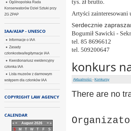
tys. zł brutto.
Ogólnopolska Rada
Konserwatorów Dzieł Sztuki przy
Artyści zainteresowani
ZG ZPAP
S
erdecznie
zaprasza
IAA/AIAP - UNESCO
Bogumił Sawicki - Sek
Informacje o IAA
tel. 85 8696612
Zasady
tel. 509200647
członkostwa/legitymacje IAA
Kwestionariusz ewidencyjny
konkurs na
członka IAA
Lista muzeów z darmowym
Aktualności
-
Konkursy
wstępem dla członków IAA
There are no tra
COPYRIGHT LAW AGENCY
CALENDAR
Organizato
«
<
August
2026
>
»
S
M
T
W
T
F
S