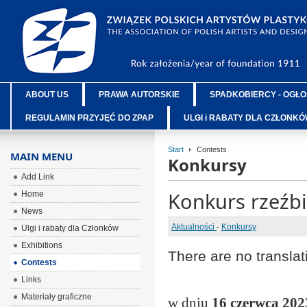
ABOUT US
PRAWA AUTORSKIE
SPADKOBIERCY - OGŁO
REGULAMIN PRZYJĘĆ DO ZPAP
ULGI i RABATY DLA CZŁONK
Start
Contests
MAIN MENU
Konkursy
Add Link
Konkurs rzeźbi
Home
News
Aktualności
-
Konkursy
Ulgi i rabaty dla Członków
Exhibitions
There are no translat
Contests
Links
Materiały graficzne
w dniu
16 czerwca 202