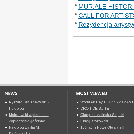
MUR,ALE HISTORIA
CALL FOR ARTIST
Rezydencja artysty
NEWS
MOST VIEWED
Ryszard Jan Kozłowski -
World Art Day 15 .04/ Światowy D
Nekrolog
DROIT DE SUITE
Malczewski w plenerze -
Okreg Koszalińsko-Słupski
Zaproszenie gościnne
Okręg Krakowski
Nekrolog Emilia M.
100 lat... i Nowe Otwarcie!!!
Dłużniewska