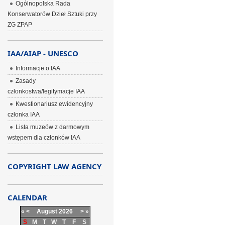
Ogólnopolska Rada
Konserwatorów Dzieł Sztuki przy
ZG ZPAP
IAA/AIAP - UNESCO
Informacje o IAA
Zasady
członkostwa/legitymacje IAA
Kwestionariusz ewidencyjny
członka IAA
Lista muzeów z darmowym
wstępem dla członków IAA
COPYRIGHT LAW AGENCY
CALENDAR
«
<
August
2026
>
»
S
M
T
W
T
F
S