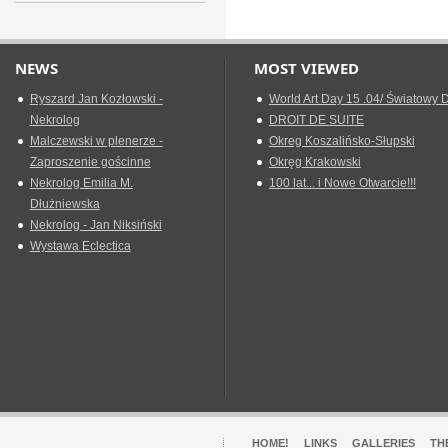
NEWS
MOST VIEWED
Ryszard Jan Kozłowski -
World Art Day 15 .04/ Światowy D
Nekrolog
DROIT DE SUITE
Malczewski w plenerze -
Okreg Koszalińsko-Słupski
Zaproszenie gościnne
Okręg Krakowski
Nekrolog Emilia M.
100 lat... i Nowe Otwarcie!!!
Dłużniewska
Nekrolog - Jan Niksiński
Wystawa Eclectica
HOME!
LINKS
GALLERIES
TH