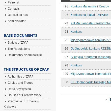
Patronat
21
Konkurs Malarstwa i Rzeźby
Contacts
Odeszli od nas
22
Konkurs na plakat EMPATIA
Administrator
23
XIII Mn Biennale Rzeźby 13-2
24
Konkurs
BASE DOCUMENTS
25
Międzynarodowy Konkurs 27 
Statute of ZPAP
26
Ogólnopolski konkurs RZEŹ
The Regulations
Dokumenty członkowskie
27
IV edycja programu własnego 
28
Konkurs
THE STRUCTURE OF ZPAP
29
Międzynarodowe Triennale P
Authorities of ZPAP
30
31. Ogólnopolski Przegląd 
Circles and Troops
Rada Artystyczna
Houses of Creative Work
«
S
Pracownie ul. Emaus w
Krakowie