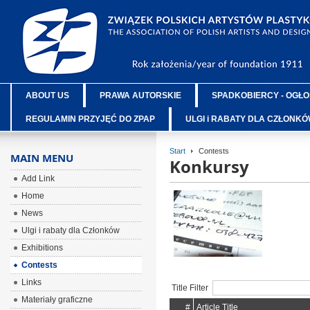
ABOUT US
PRAWA AUTORSKIE
SPADKOBIERCY - OGŁO
REGULAMIN PRZYJĘĆ DO ZPAP
ULGI i RABATY DLA CZŁONK
Start
Contests
MAIN MENU
Konkursy
Add Link
Home
News
Ulgi i rabaty dla Członków
Exhibitions
Contests
Links
Title Filter
Materiały graficzne
#
Article Title