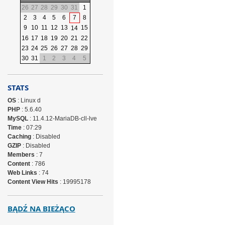
26
27
28
29
30
31
1
2
3
4
5
6
7
8
9
10
11
12
13
15
14
16
17
18
19
20
21
22
23
24
25
26
27
28
29
30
31
1
2
3
4
5
STATS
OS
: Linux d
PHP
: 5.6.40
MySQL
: 11.4.12-MariaDB-cll-lve
Time
: 07:29
Caching
: Disabled
GZIP
: Disabled
Members
: 7
Content
: 786
Web Links
: 74
Content View Hits
: 19995178
BĄDŹ NA BIEŻĄCO