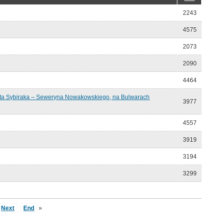
2243
4575
2073
2090
4464
enta Sybiraka – Seweryna Nowakowskiego, na Bulwarach
3977
4557
3919
3194
3299
Next
End
»