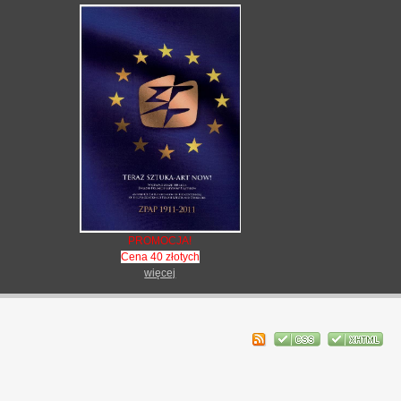
PROMOCJA!
Cena 40 złotych
więcej