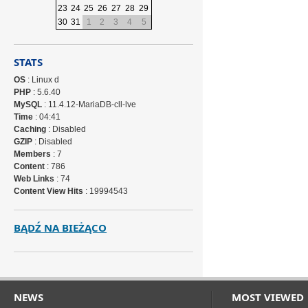
23
24
25
26
27
28
29
30
31
1
2
3
4
5
STATS
OS
: Linux d
PHP
: 5.6.40
MySQL
: 11.4.12-MariaDB-cll-lve
Time
: 04:41
Caching
: Disabled
GZIP
: Disabled
Members
: 7
Content
: 786
Web Links
: 74
Content View Hits
: 19994543
BĄDŹ NA BIEŻĄCO
NEWS
MOST VIEWED