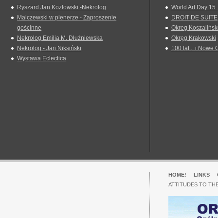
Ryszard Jan Kozłowski -Nekrolog
World Art Day 15 
Malczewski w plenerze - Zaproszenie
DROIT DE SUITE
gościnne
Okreg Koszalińsk
Nekrolog Emilia M. Dłużniewska
Okręg Krakowski
Nekrolog - Jan Niksiński
100 lat... i Nowe 
Wystawa Eclectica
HOME!
LINKS
ATTITUDES TO TH