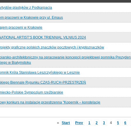
artystów plastyków z Podkarpacia
m pracowni w Krakowie przy ul. Emaus
najem pracowni w Krakowie
NATIONAL ARTIST’S BOOK TRIENNIAL VILNIUS 2024
rojekty graficzne polskich znaczków pocztowych i kryptoznaczków
biarsko-architektoniczny na opracowanie koncepcji projektowej pomnika Prezyd
iego w Białymstoku
omnik Króla Stanisława Leszczyńskiego w Lesznie
olskiego Biennale Rysunku CZAS-RUCH-PRZESTRZEŃ
miecko-Polskie Sympozjum rzeźbiarskie
wy konkurs na instalację przestrzenną "Kopernik – konstelacje
«
Start
Prev
1
2
3
4
5
6