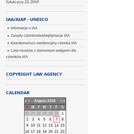
Sztuki przy ZG ZPAP
IAA/AIAP - UNESCO
Informacje o IAA
Zasady członkostwa/legitymacje IAA
Kwestionariusz ewidencyjny członka IAA
Lista muzeów z darmowym wstępem dla
członków IAA
COPYRIGHT LAW AGENCY
CALENDAR
«
<
August
2026
>
»
S
M
T
W
T
F
S
26
27
28
29
30
31
1
2
3
4
5
6
7
8
9
10
11
12
13
15
14
16
17
18
19
20
21
22