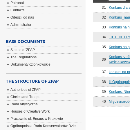
Patronat
31
Konkurs dla 
Contacts
Odeszli od nas
32
Konkurs_naje
Administrator
33
Konkurs na 
34
10TH INTER
BASE DOCUMENTS
35
Konkurs na p
Statute of ZPAP
Konkurs rzeź
The Regulations
36
Kościałkowsk
Dokumenty członkowskie
37
konkurs na p
THE STRUCTURE OF ZPAP
38
III Ogólnop
Authorities of ZPAP
39
Konkurs. Nie
Circles and Troops
40
Międzynarodo
Rada Artystyczna
Houses of Creative Work
Pracownie ul. Emaus w Krakowie
Ogólnopolska Rada Konserwatorów Dzieł