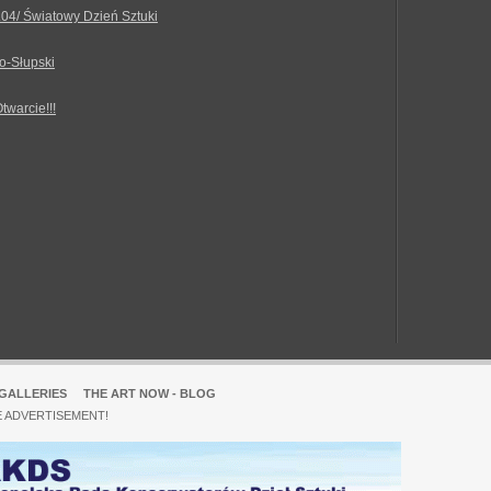
.04/ Światowy Dzień Sztuki
o-Słupski
Otwarcie!!!
GALLERIES
THE ART NOW - BLOG
E ADVERTISEMENT!