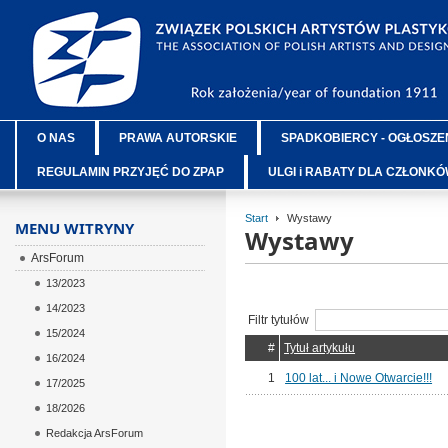
O NAS
PRAWA AUTORSKIE
SPADKOBIERCY - OGŁOSZE
REGULAMIN PRZYJĘĆ DO ZPAP
ULGI i RABATY DLA CZŁONK
Start
Wystawy
MENU WITRYNY
Wystawy
ArsForum
13/2023
14/2023
Filtr tytułów
15/2024
#
Tytuł artykułu
16/2024
1
100 lat... i Nowe Otwarcie!!!
17/2025
18/2026
Redakcja ArsForum