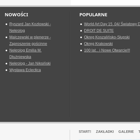
NOWOŚCI
POPULARNE
Ryszard Jan Kozłowski -
World Art Day 15 .04/ Światowy D
Nekrolog
DROIT DE SUITE
Malczewski w plenerze -
Okreg Koszalińsko-Słupski
Zaproszenie gościnne
Okręg Krakowski
Nekrolog Emilia M.
100 lat... i Nowe Otwarcie!!!
Dłużniewska
Nekrolog - Jan Niksiński
Wystawa Eclectica
START!
ZAKŁADKI
GALERIE