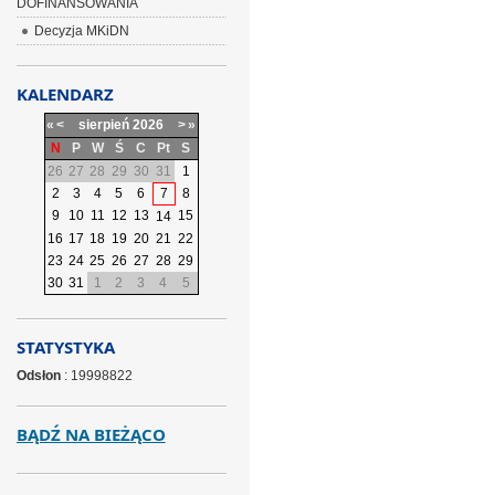
DOFINANSOWANIA
Decyzja MKiDN
KALENDARZ
«
<
sierpień
2026
>
»
N
P
W
Ś
C
Pt
S
26
27
28
29
30
31
1
2
3
4
5
6
7
8
9
10
11
12
13
15
14
16
17
18
19
20
21
22
23
24
25
26
27
28
29
30
31
1
2
3
4
5
STATYSTYKA
Odsłon
: 19998822
BĄDŹ NA BIEŻĄCO