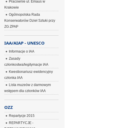
Pracownie ul. Emaus w
Krakowie
Ogólnopolska Rada
Konserwatorów Dzieł Sztuki przy
ZG ZPAP
IAA/AIAP - UNESCO
Informacje o IAA
Zasady
członkostwa/legitymacje IAA
Kwestionariusz ewidencyjny
członka IAA
Lista muzeów z darmowym
wstępem dla członków IAA
OZZ
Repartycje 2015
REPARTYCJE -