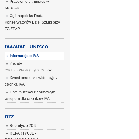
Pracownie ul. Emaus w
Krakowie
Ogólnopolska Rada
Konserwatorów Dzieł Sztuki przy
ZG ZPAP
IAA/AIAP - UNESCO
Informacje o IAA
Zasady
członkostwa/legitymacje IAA
Kwestionariusz ewidencyjny
członka IAA
Lista muzeów z darmowym
wstępem dla członków IAA
OZZ
Repartycje 2015
REPARTYCJE -