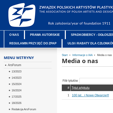
O NAS
PRAWA AUTORSKIE
SPADKOBIERCY - OGŁOSZE
REGULAMIN PRZYJĘĆ DO ZPAP
ULGI i RABATY DLA CZŁONK
Start
Informacje o IAA
Media o nas
MENU WITRYNY
Media o nas
ArsForum
13/2023
14/2023
Filtr tytułów
15/2024
#
Tytuł artykułu
16/2024
1
100 lat... i Nowe Otwarcie!!!
17/2025
18/2026
Redakcja ArsForum