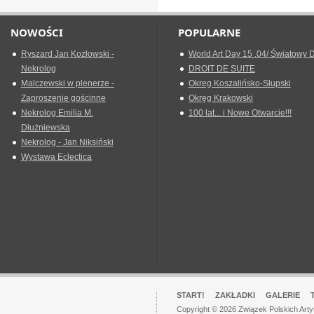
NOWOŚCI
POPULARNE
Ryszard Jan Kozłowski -
World Art Day 15 .04/ Światowy D
Nekrolog
DROIT DE SUITE
Malczewski w plenerze -
Okreg Koszalińsko-Słupski
Zaproszenie gościnne
Okręg Krakowski
Nekrolog Emilia M.
100 lat... i Nowe Otwarcie!!!
Dłużniewska
Nekrolog - Jan Niksiński
Wystawa Eclectica
START!
ZAKŁADKI
GALERIE
Copyright © 2026 Związek Polskich Art