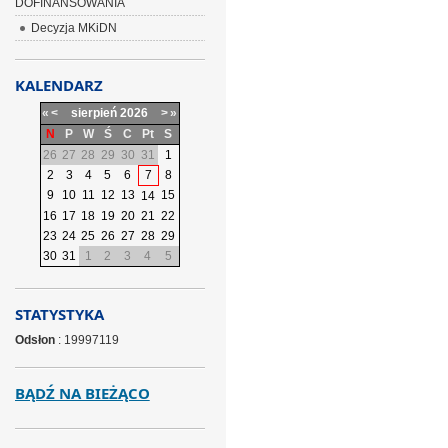
DOFINANSOWANIA
Decyzja MKiDN
KALENDARZ
«
<
sierpień
2026
>
»
N
P
W
Ś
C
Pt
S
26
27
28
29
30
31
1
2
3
4
5
6
7
8
9
10
11
12
13
15
14
16
17
18
19
20
21
22
23
24
25
26
27
28
29
30
31
1
2
3
4
5
STATYSTYKA
Odsłon
: 19997119
BĄDŹ NA BIEŻĄCO