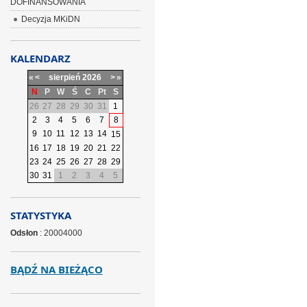
DOFINANSOWANIA
Decyzja MKiDN
KALENDARZ
«
<
sierpień
2026
>
»
N
P
W
Ś
C
Pt
S
26
27
28
29
30
31
1
2
3
4
5
6
7
8
9
10
11
12
13
14
15
16
17
18
19
20
21
22
23
24
25
26
27
28
29
30
31
1
2
3
4
5
STATYSTYKA
Odsłon
: 20004000
BĄDŹ NA BIEŻĄCO