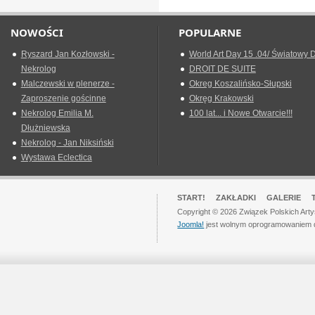
NOWOŚCI
POPULARNE
Ryszard Jan Kozłowski -
World Art Day 15 .04/ Światowy D
Nekrolog
DROIT DE SUITE
Malczewski w plenerze -
Okreg Koszalińsko-Słupski
Zaproszenie gościnne
Okręg Krakowski
Nekrolog Emilia M.
100 lat... i Nowe Otwarcie!!!
Dłużniewska
Nekrolog - Jan Niksiński
Wystawa Eclectica
START!
ZAKŁADKI
GALERIE
Copyright © 2026 Związek Polskich Art
Joomla!
jest wolnym oprogramowaniem 