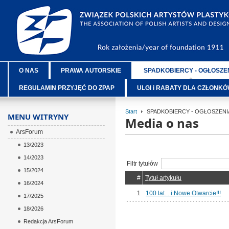
O NAS
PRAWA AUTORSKIE
SPADKOBIERCY - OGŁOSZE
REGULAMIN PRZYJĘĆ DO ZPAP
ULGI i RABATY DLA CZŁONK
Start
SPADKOBIERCY - OGŁOSZENI
MENU WITRYNY
Media o nas
ArsForum
13/2023
14/2023
Filtr tytułów
15/2024
#
Tytuł artykułu
16/2024
1
100 lat... i Nowe Otwarcie!!!
17/2025
18/2026
Redakcja ArsForum