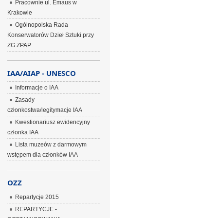
Pracownie ul. Emaus w
Krakowie
Ogólnopolska Rada
Konserwatorów Dzieł Sztuki przy
ZG ZPAP
IAA/AIAP - UNESCO
Informacje o IAA
Zasady
członkostwa/legitymacje IAA
Kwestionariusz ewidencyjny
członka IAA
Lista muzeów z darmowym
wstępem dla członków IAA
OZZ
Repartycje 2015
REPARTYCJE -