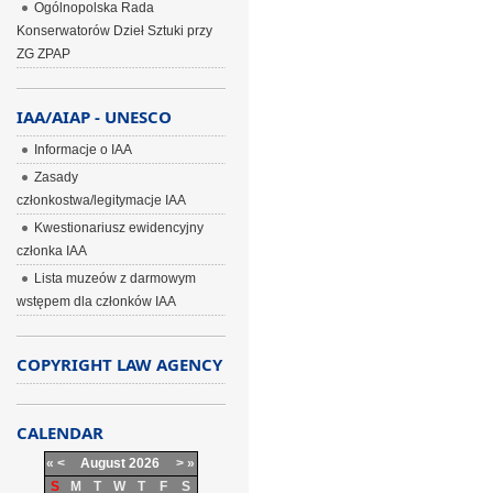
Ogólnopolska Rada
Konserwatorów Dzieł Sztuki przy
ZG ZPAP
IAA/AIAP - UNESCO
Informacje o IAA
Zasady
członkostwa/legitymacje IAA
Kwestionariusz ewidencyjny
członka IAA
Lista muzeów z darmowym
wstępem dla członków IAA
COPYRIGHT LAW AGENCY
CALENDAR
«
<
August
2026
>
»
S
M
T
W
T
F
S