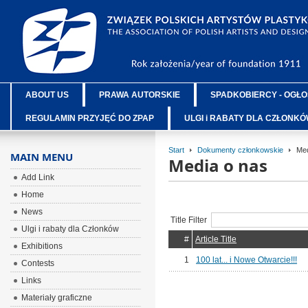
ABOUT US
PRAWA AUTORSKIE
SPADKOBIERCY - OGŁO
REGULAMIN PRZYJĘĆ DO ZPAP
ULGI i RABATY DLA CZŁONK
Start
Dokumenty członkowskie
Med
MAIN MENU
Media o nas
Add Link
Home
News
Title Filter
Ulgi i rabaty dla Członków
#
Article Title
Exhibitions
1
100 lat... i Nowe Otwarcie!!!
Contests
Links
Materiały graficzne