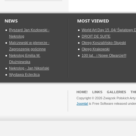
NEWS
MOST VIEWED
Ryszard Jan Kozłowski -
World Art Day 15 .04/ Światowy D
Nekrolog
DROIT DE SUITE
Malczewski w plenerze -
Okreg Koszalińsko-Słupski
Zaproszenie gościnne
Okręg Krakowski
Nekrolog Emilia M.
100 lat... i Nowe Otwarcie!!!
Dłużniewska
Nekrolog - Jan Niksiński
Wystawa Eclectica
HOME!
LINKS
GALLERIES
TH
Copyright © 2026 Związek Polskich Arty
Joomla!
is Free Software released unde