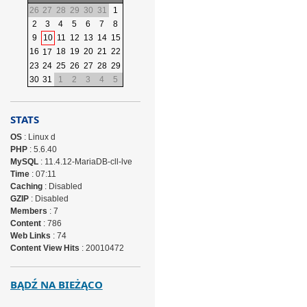
26
27
28
29
30
31
1
2
3
4
5
6
7
8
9
10
11
12
13
14
15
16
18
19
20
21
22
17
23
24
25
26
27
28
29
30
31
1
2
3
4
5
STATS
OS
: Linux d
PHP
: 5.6.40
MySQL
: 11.4.12-MariaDB-cll-lve
Time
: 07:11
Caching
: Disabled
GZIP
: Disabled
Members
: 7
Content
: 786
Web Links
: 74
Content View Hits
: 20010472
BĄDŹ NA BIEŻĄCO