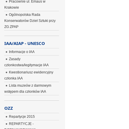
Pracownie ul. Emaus w
Krakowie
Ogólnopolska Rada
Konserwatorów Dzieł Sztuki przy
ZG ZPAP
IAA/AIAP - UNESCO
Informacje o IAA
Zasady
członkostwa/legitymacje IAA
Kwestionariusz ewidencyjny
członka IAA
Lista muzeów z darmowym
wstępem dla członków IAA
OZZ
Repartycje 2015
REPARTYCJE -