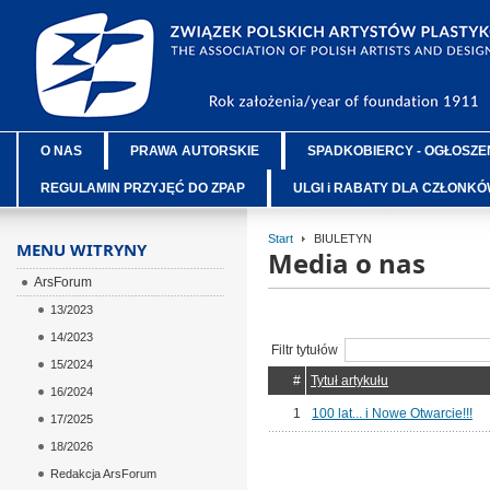
O NAS
PRAWA AUTORSKIE
SPADKOBIERCY - OGŁOSZE
REGULAMIN PRZYJĘĆ DO ZPAP
ULGI i RABATY DLA CZŁONK
Start
BIULETYN
MENU WITRYNY
Media o nas
ArsForum
13/2023
14/2023
Filtr tytułów
15/2024
#
Tytuł artykułu
16/2024
1
100 lat... i Nowe Otwarcie!!!
17/2025
18/2026
Redakcja ArsForum