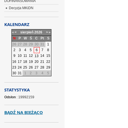
DOFINANSOWANIA
Decyzja MKiDN
KALENDARZ
«
<
sierpień
2026
>
»
N
P
W
Ś
C
Pt
S
26
27
28
29
30
31
1
2
3
4
5
6
7
8
9
10
11
12
14
15
13
16
17
18
19
20
21
22
23
24
25
26
27
28
29
30
31
1
2
3
4
5
STATYSTYKA
Odsłon
: 19992159
BĄDŹ NA BIEŻĄCO