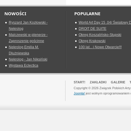
NOWOŚCI
POPULARNE
Ryszard Jan Kozłowski -
World Art Day 15 .04/ Światowy D
Nekrolog
DROIT DE SUITE
Malczewski w plenerze -
Okreg Koszalińsko-Słupski
Zaproszenie gościnne
Okręg Krakowski
Nekrolog Emilia M.
100 lat... i Nowe Otwarcie!!!
Dłużniewska
Nekrolog - Jan Niksiński
Wystawa Eclectica
START!
ZAKŁADKI
GALERIE
Copyright © 2026 Związek Polskich Art
Joomla!
jest wolnym oprogramowaniem 