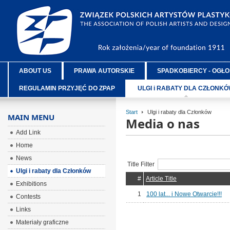
ABOUT US
PRAWA AUTORSKIE
SPADKOBIERCY - OGŁO
REGULAMIN PRZYJĘĆ DO ZPAP
ULGI i RABATY DLA CZŁONK
Start
Ulgi i rabaty dla Członków
MAIN MENU
Media o nas
Add Link
Home
News
Title Filter
Ulgi i rabaty dla Członków
#
Article Title
Exhibitions
1
100 lat... i Nowe Otwarcie!!!
Contests
Links
Materiały graficzne