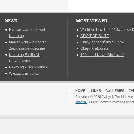
NEWS
MOST VIEWED
Ryszard Jan Kozłowski -
World Art Day 15 .04/ Światowy D
Nekrolog
DROIT DE SUITE
Malczewski w plenerze -
Okreg Koszalińsko-Słupski
Zaproszenie gościnne
Okręg Krakowski
Nekrolog Emilia M.
100 lat... i Nowe Otwarcie!!!
Dłużniewska
Nekrolog - Jan Niksiński
Wystawa Eclectica
HOME!
LINKS
GALLERIES
TH
Copyright © 2026 Związek Polskich Arty
Joomla!
is Free Software released unde