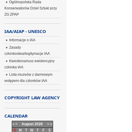
Ogólnopolska Rada
Konserwatorów Dzieł Sztuki przy
ZG ZPAP
IAA/AIAP - UNESCO
Informacje o IAA
Zasady
członkostwa/legitymacje IAA
Kwestionariusz ewidencyjny
członka IAA
Lista muzeów z darmowym
wstępem dla członków IAA
COPYRIGHT LAW AGENCY
CALENDAR
«
<
August
2026
>
»
S
M
T
W
T
F
S