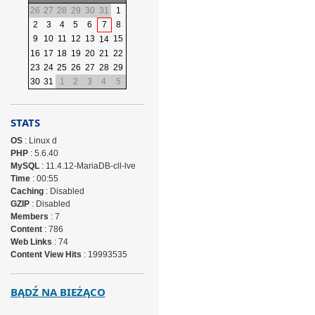
26
27
28
29
30
31
1
2
3
4
5
6
7
8
9
10
11
12
13
15
14
16
17
18
19
20
21
22
23
24
25
26
27
28
29
30
31
1
2
3
4
5
STATS
OS
: Linux d
PHP
: 5.6.40
MySQL
: 11.4.12-MariaDB-cll-lve
Time
: 00:55
Caching
: Disabled
GZIP
: Disabled
Members
: 7
Content
: 786
Web Links
: 74
Content View Hits
: 19993535
BĄDŹ NA BIEŻĄCO