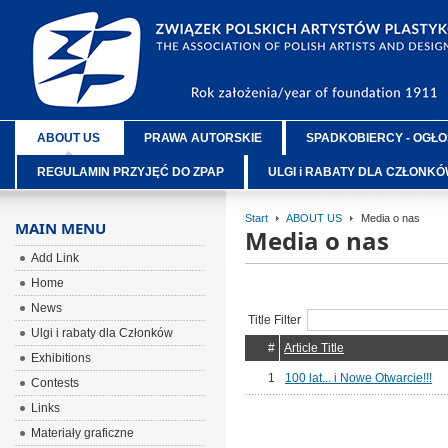
ABOUT US
PRAWA AUTORSKIE
SPADKOBIERCY - OGŁO
REGULAMIN PRZYJĘĆ DO ZPAP
ULGI i RABATY DLA CZŁONK
Start
ABOUT US
Media o nas
MAIN MENU
Media o nas
Add Link
Home
News
Title Filter
Ulgi i rabaty dla Członków
#
Article Title
Exhibitions
1
100 lat... i Nowe Otwarcie!!!
Contests
Links
Materiały graficzne