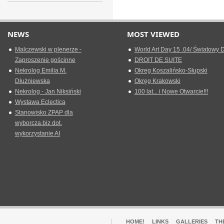
NEWS
MOST VIEWED
Malczewski w plenerze -
World Art Day 15 .04/ Światowy D
Zaproszenie gościnne
DROIT DE SUITE
Nekrolog Emilia M.
Okreg Koszalińsko-Słupski
Dłużniewska
Okręg Krakowski
Nekrolog - Jan Niksiński
100 lat... i Nowe Otwarcie!!!
Wystawa Eclectica
Stanowisko ZPAP dla
wyborcza.biz dot.
wykorzystanie AI
HOME!
LINKS
GALLERIES
TH