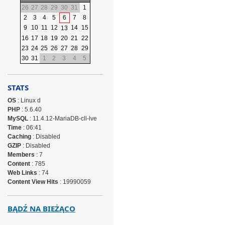
26
27
28
29
30
31
1
2
3
4
5
6
7
8
9
10
11
12
14
15
13
16
17
18
19
20
21
22
23
24
25
26
27
28
29
30
31
1
2
3
4
5
STATS
OS
: Linux d
PHP
: 5.6.40
MySQL
: 11.4.12-MariaDB-cll-lve
Time
: 06:41
Caching
: Disabled
GZIP
: Disabled
Members
: 7
Content
: 785
Web Links
: 74
Content View Hits
: 19990059
BĄDŹ NA BIEŻĄCO