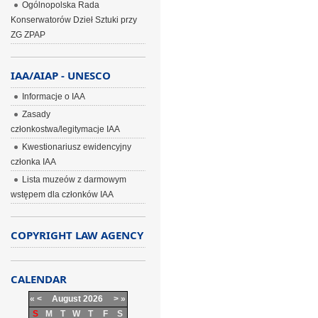
Ogólnopolska Rada
Konserwatorów Dzieł Sztuki przy
ZG ZPAP
IAA/AIAP - UNESCO
Informacje o IAA
Zasady
członkostwa/legitymacje IAA
Kwestionariusz ewidencyjny
członka IAA
Lista muzeów z darmowym
wstępem dla członków IAA
COPYRIGHT LAW AGENCY
CALENDAR
«
<
August
2026
>
»
S
M
T
W
T
F
S