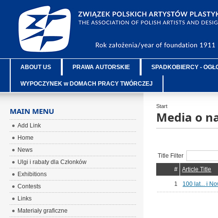
ABOUT US
PRAWA AUTORSKIE
SPADKOBIERCY - OGŁ
WYPOCZYNEK w DOMACH PRACY TWÓRCZEJ
Start
MAIN MENU
Media o n
Add Link
Home
News
Title Filter
Ulgi i rabaty dla Członków
#
Article Title
Exhibitions
1
100 lat... i N
Contests
Links
Materiały graficzne