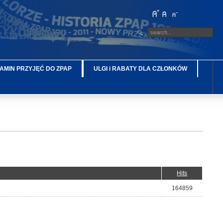
AMIN PRZYJĘĆ DO ZPAP
ULGI i RABATY DLA CZŁONKÓW
Hits
164859