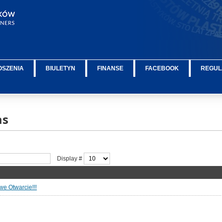
OSZENIA
BIULETYN
FINANSE
FACEBOOK
REGUL
as
Display #
owe Otwarcie!!!