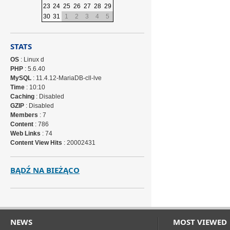
23
24
25
26
27
28
29
30
31
1
2
3
4
5
STATS
OS
: Linux d
PHP
: 5.6.40
MySQL
: 11.4.12-MariaDB-cll-lve
Time
: 10:10
Caching
: Disabled
GZIP
: Disabled
Members
: 7
Content
: 786
Web Links
: 74
Content View Hits
: 20002431
BĄDŹ NA BIEŻĄCO
NEWS
MOST VIEWED