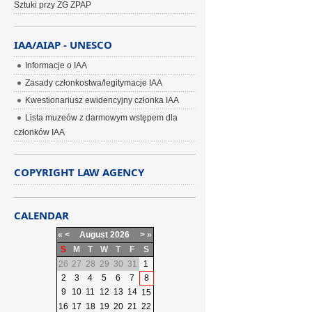
Sztuki przy ZG ZPAP
IAA/AIAP - UNESCO
Informacje o IAA
Zasady członkostwa/legitymacje IAA
Kwestionariusz ewidencyjny członka IAA
Lista muzeów z darmowym wstępem dla
członków IAA
COPYRIGHT LAW AGENCY
CALENDAR
«
<
August
2026
>
»
S
M
T
W
T
F
S
26
27
28
29
30
31
1
2
3
4
5
6
7
8
9
10
11
12
13
14
15
16
17
18
19
20
21
22