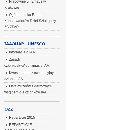
Pracownie ul. Emaus w
Krakowie
Ogólnopolska Rada
Konserwatorów Dzieł Sztuki przy
ZG ZPAP
IAA/AIAP - UNESCO
Informacje o IAA
Zasady
członkostwa/legitymacje IAA
Kwestionariusz ewidencyjny
członka IAA
Lista muzeów z darmowym
wstępem dla członków IAA
OZZ
Repartycje 2015
REPARTYCJE -