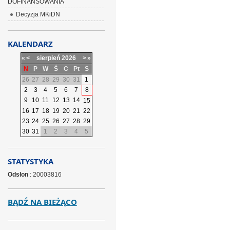
DOFINANSOWANIA
Decyzja MKiDN
KALENDARZ
«
<
sierpień
2026
>
»
N
P
W
Ś
C
Pt
S
26
27
28
29
30
31
1
2
3
4
5
6
7
8
9
10
11
12
13
14
15
16
17
18
19
20
21
22
23
24
25
26
27
28
29
30
31
1
2
3
4
5
STATYSTYKA
Odsłon
: 20003816
BĄDŹ NA BIEŻĄCO