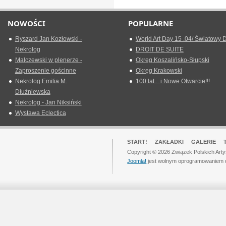
NOWOŚCI
POPULARNE
Ryszard Jan Kozłowski -
World Art Day 15 .04/ Światowy D
Nekrolog
DROIT DE SUITE
Malczewski w plenerze -
Okreg Koszalińsko-Słupski
Zaproszenie gościnne
Okręg Krakowski
Nekrolog Emilia M.
100 lat... i Nowe Otwarcie!!!
Dłużniewska
Nekrolog - Jan Niksiński
Wystawa Eclectica
START!
ZAKŁADKI
GALERIE
Copyright © 2026 Związek Polskich Art
Joomla!
jest wolnym oprogramowaniem 