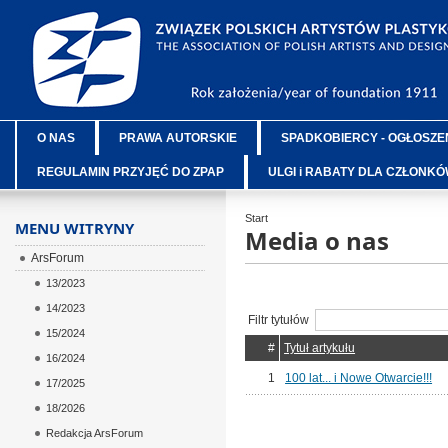
O NAS
PRAWA AUTORSKIE
SPADKOBIERCY - OGŁOSZE
REGULAMIN PRZYJĘĆ DO ZPAP
ULGI i RABATY DLA CZŁONK
Start
MENU WITRYNY
Media o nas
ArsForum
13/2023
14/2023
Filtr tytułów
15/2024
#
Tytuł artykułu
16/2024
1
100 lat... i Nowe Otwarcie!!!
17/2025
18/2026
Redakcja ArsForum