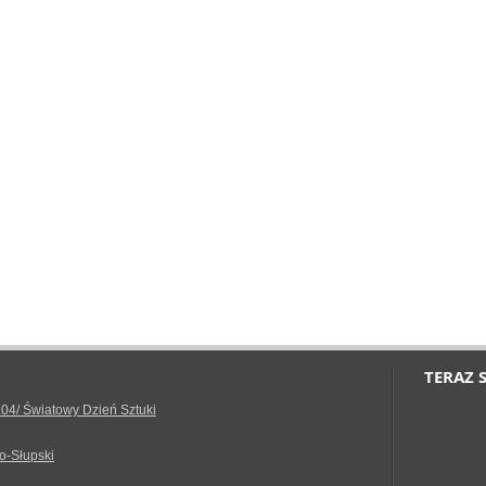
TERAZ 
.04/ Światowy Dzień Sztuki
o-Słupski