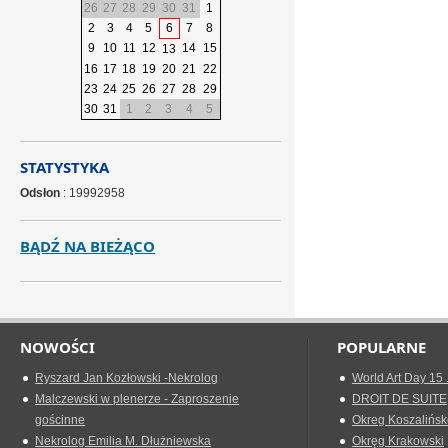
26
27
28
29
30
31
1
2
3
4
5
6
7
8
9
10
11
12
14
15
13
16
17
18
19
20
21
22
23
24
25
26
27
28
29
30
31
1
2
3
4
5
STATYSTYKA
Odsłon
: 19992958
BĄDŹ NA BIEŻĄCO
NOWOŚCI
POPULARNE
Ryszard Jan Kozłowski -Nekrolog
World Art Day 15 
Malczewski w plenerze - Zaproszenie
DROIT DE SUITE
gościnne
Okreg Koszalińsk
Nekrolog Emilia M. Dłużniewska
Okręg Krakowski