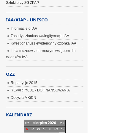
Sztuki przy ZG ZPAP
IAA/AIAP - UNESCO
Informacje o IAA
Zasady członkostwa/legitymacje IAA
Kwestionariusz ewidencyjny członka IAA
Lista muzeów z darmowym wstępem dla
członków IAA
OZZ
Repartycje 2015
REPARTYCJE - DOFINANSOWANIA
Decyzja MKiDN
KALENDARZ
«
<
sierpień
2026
>
»
N
P
W
Ś
C
Pt
S