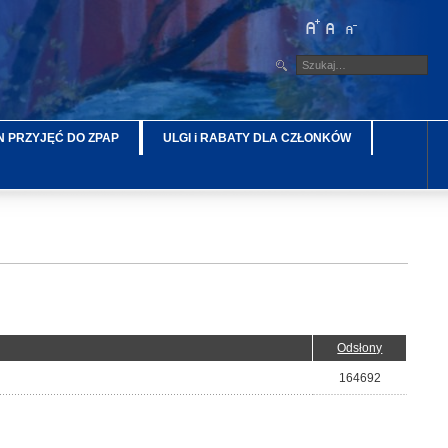
 PRZYJĘĆ DO ZPAP
ULGI i RABATY DLA CZŁONKÓW
Odsłony
164692