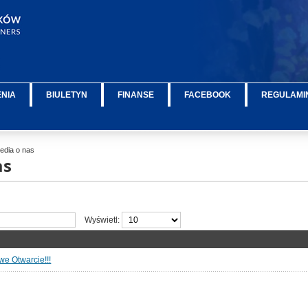
ENIA
BIULETYN
FINANSE
FACEBOOK
REGULAMIN
dia o nas
as
Wyświetl:
owe Otwarcie!!!