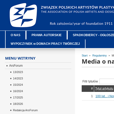
O NAS
PRAWA AUTORSKIE
SPADKOBIERCY - OGŁOSZ
WYPOCZYNEK w DOMACH PRACY TWÓRCZEJ
Start
Regulaminy
Me
MENU WITRYNY
Media o n
ArsForum
13/2023
14/2023
Filtr tytułów
15/2024
#
Tytuł artykułu
16/2024
1
100 lat... i N
17/2025
18/2026
Redakcja ArsForum