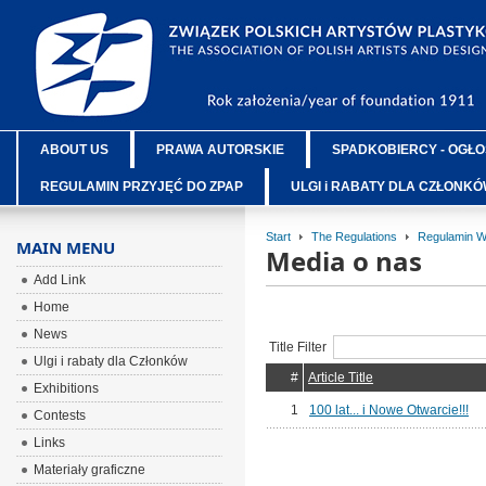
ABOUT US
PRAWA AUTORSKIE
SPADKOBIERCY - OGŁO
REGULAMIN PRZYJĘĆ DO ZPAP
ULGI i RABATY DLA CZŁONK
Start
The Regulations
Regulamin 
MAIN MENU
Media o nas
Add Link
Home
News
Title Filter
Ulgi i rabaty dla Członków
#
Article Title
Exhibitions
1
100 lat... i Nowe Otwarcie!!!
Contests
Links
Materiały graficzne