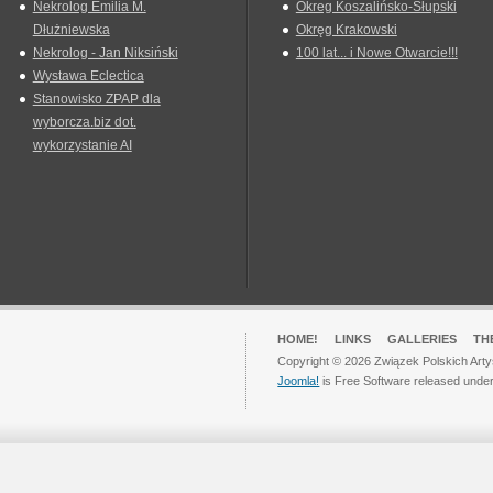
Nekrolog Emilia M.
Okreg Koszalińsko-Słupski
Dłużniewska
Okręg Krakowski
Nekrolog - Jan Niksiński
100 lat... i Nowe Otwarcie!!!
Wystawa Eclectica
Stanowisko ZPAP dla
wyborcza.biz dot.
wykorzystanie AI
HOME!
LINKS
GALLERIES
TH
Copyright © 2026 Związek Polskich Arty
Joomla!
is Free Software released unde