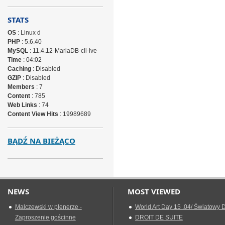
STATS
OS
: Linux d
PHP
: 5.6.40
MySQL
: 11.4.12-MariaDB-cll-lve
Time
: 04:02
Caching
: Disabled
GZIP
: Disabled
Members
: 7
Content
: 785
Web Links
: 74
Content View Hits
: 19989689
BĄDŹ NA BIEŻĄCO
NEWS
MOST VIEWED
Malczewski w plenerze -
World Art Day 15 .04/ Światowy D
Zaproszenie gościnne
DROIT DE SUITE