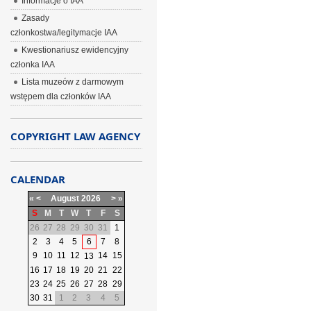
Informacje o IAA
Zasady
członkostwa/legitymacje IAA
Kwestionariusz ewidencyjny
członka IAA
Lista muzeów z darmowym
wstępem dla członków IAA
COPYRIGHT LAW AGENCY
CALENDAR
«
<
August
2026
>
»
S
M
T
W
T
F
S
26
27
28
29
30
31
1
2
3
4
5
6
7
8
9
10
11
12
14
15
13
16
17
18
19
20
21
22
23
24
25
26
27
28
29
30
31
1
2
3
4
5