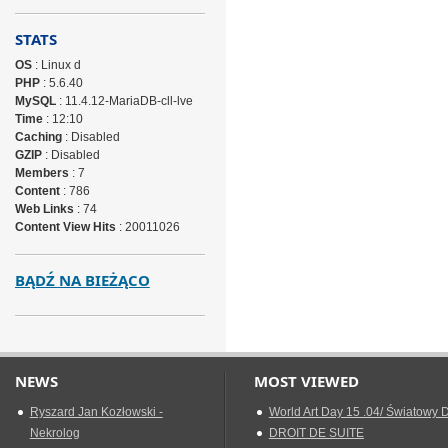
STATS
OS
: Linux d
PHP
: 5.6.40
MySQL
: 11.4.12-MariaDB-cll-lve
Time
: 12:10
Caching
: Disabled
GZIP
: Disabled
Members
: 7
Content
: 786
Web Links
: 74
Content View Hits
: 20011026
BĄDŹ NA BIEŻĄCO
NEWS
MOST VIEWED
Ryszard Jan Kozłowski -
World Art Day 15 .04/ Światowy D
Nekrolog
DROIT DE SUITE