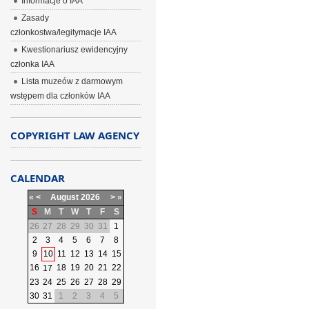
Informacje o IAA
Zasady
członkostwa/legitymacje IAA
Kwestionariusz ewidencyjny
członka IAA
Lista muzeów z darmowym
wstępem dla członków IAA
COPYRIGHT LAW AGENCY
CALENDAR
«
<
August
2026
>
»
S
M
T
W
T
F
S
26
27
28
29
30
31
1
2
3
4
5
6
7
8
9
10
11
12
13
14
15
16
18
19
20
21
22
17
23
24
25
26
27
28
29
30
31
1
2
3
4
5