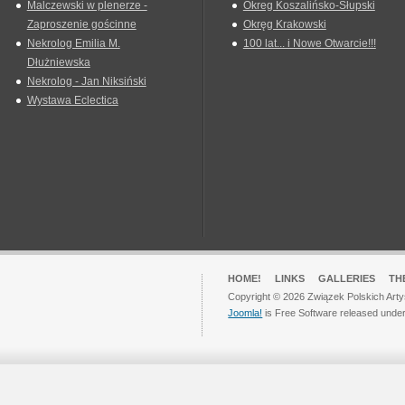
Malczewski w plenerze -
Okreg Koszalińsko-Słupski
Zaproszenie gościnne
Okręg Krakowski
Nekrolog Emilia M.
100 lat... i Nowe Otwarcie!!!
Dłużniewska
Nekrolog - Jan Niksiński
Wystawa Eclectica
HOME!
LINKS
GALLERIES
TH
Copyright © 2026 Związek Polskich Arty
Joomla!
is Free Software released unde