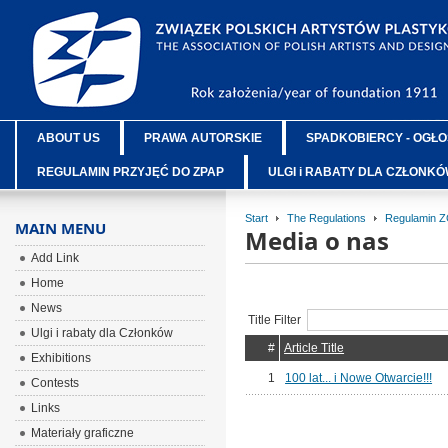
ABOUT US
PRAWA AUTORSKIE
SPADKOBIERCY - OGŁO
REGULAMIN PRZYJĘĆ DO ZPAP
ULGI i RABATY DLA CZŁONK
Start
The Regulations
Regulamin 
MAIN MENU
Media o nas
Add Link
Home
News
Title Filter
Ulgi i rabaty dla Członków
#
Article Title
Exhibitions
1
100 lat... i Nowe Otwarcie!!!
Contests
Links
Materiały graficzne