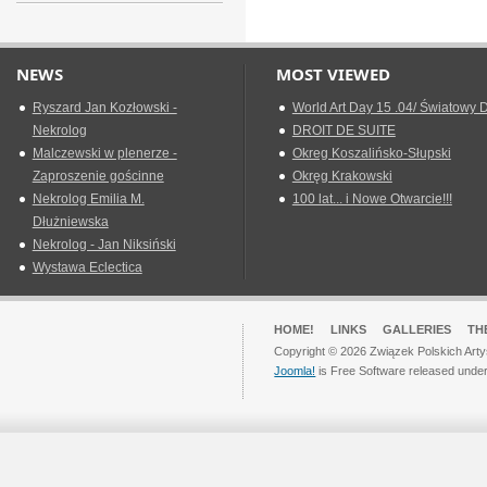
NEWS
MOST VIEWED
Ryszard Jan Kozłowski -
World Art Day 15 .04/ Światowy D
Nekrolog
DROIT DE SUITE
Malczewski w plenerze -
Okreg Koszalińsko-Słupski
Zaproszenie gościnne
Okręg Krakowski
Nekrolog Emilia M.
100 lat... i Nowe Otwarcie!!!
Dłużniewska
Nekrolog - Jan Niksiński
Wystawa Eclectica
HOME!
LINKS
GALLERIES
TH
Copyright © 2026 Związek Polskich Arty
Joomla!
is Free Software released unde