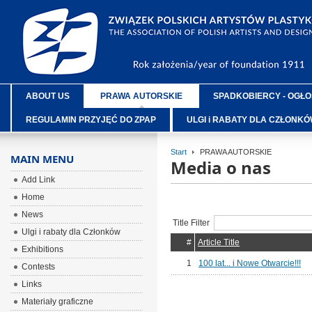
ABOUT US
PRAWA AUTORSKIE
SPADKOBIERCY - OGŁO
REGULAMIN PRZYJĘĆ DO ZPAP
ULGI i RABATY DLA CZŁONK
Start
PRAWA AUTORSKIE
MAIN MENU
Media o nas
Add Link
Home
News
Title Filter
Ulgi i rabaty dla Członków
#
Article Title
Exhibitions
1
100 lat... i Nowe Otwarcie!!!
Contests
Links
Materiały graficzne