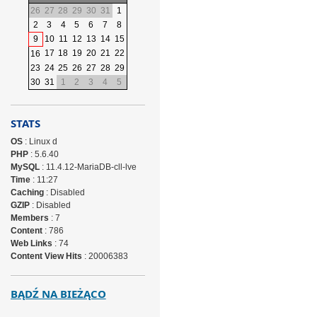
26
27
28
29
30
31
1
2
3
4
5
6
7
8
9
10
11
12
13
14
15
17
18
19
20
21
22
16
23
24
25
26
27
28
29
30
31
1
2
3
4
5
STATS
OS
: Linux d
PHP
: 5.6.40
MySQL
: 11.4.12-MariaDB-cll-lve
Time
: 11:27
Caching
: Disabled
GZIP
: Disabled
Members
: 7
Content
: 786
Web Links
: 74
Content View Hits
: 20006383
BĄDŹ NA BIEŻĄCO