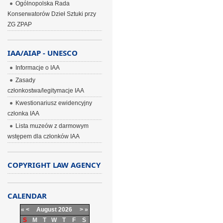
Ogólnopolska Rada
Konserwatorów Dzieł Sztuki przy
ZG ZPAP
IAA/AIAP - UNESCO
Informacje o IAA
Zasady
członkostwa/legitymacje IAA
Kwestionariusz ewidencyjny
członka IAA
Lista muzeów z darmowym
wstępem dla członków IAA
COPYRIGHT LAW AGENCY
CALENDAR
«
<
August
2026
>
»
S
M
T
W
T
F
S