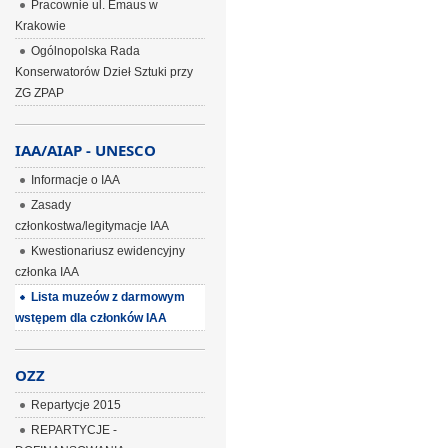
Pracownie ul. Emaus w
Krakowie
Ogólnopolska Rada
Konserwatorów Dzieł Sztuki przy
ZG ZPAP
IAA/AIAP - UNESCO
Informacje o IAA
Zasady
członkostwa/legitymacje IAA
Kwestionariusz ewidencyjny
członka IAA
Lista muzeów z darmowym
wstępem dla członków IAA
OZZ
Repartycje 2015
REPARTYCJE -