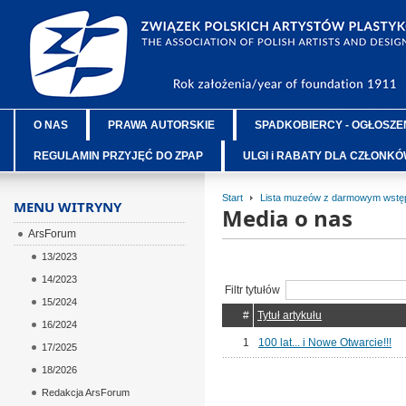
O NAS
PRAWA AUTORSKIE
SPADKOBIERCY - OGŁOSZE
REGULAMIN PRZYJĘĆ DO ZPAP
ULGI i RABATY DLA CZŁONK
Start
Lista muzeów z darmowym wstęp
MENU WITRYNY
Media o nas
ArsForum
13/2023
14/2023
Filtr tytułów
15/2024
#
Tytuł artykułu
16/2024
1
100 lat... i Nowe Otwarcie!!!
17/2025
18/2026
Redakcja ArsForum