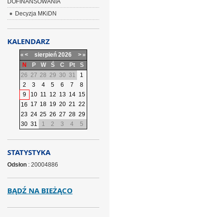
DOFINANSOWANIA
Decyzja MKiDN
KALENDARZ
«
<
sierpień
2026
>
»
N
P
W
Ś
C
Pt
S
26
27
28
29
30
31
1
2
3
4
5
6
7
8
9
10
11
12
13
14
15
17
18
19
20
21
22
16
23
24
25
26
27
28
29
30
31
1
2
3
4
5
STATYSTYKA
Odsłon
: 20004886
BĄDŹ NA BIEŻĄCO