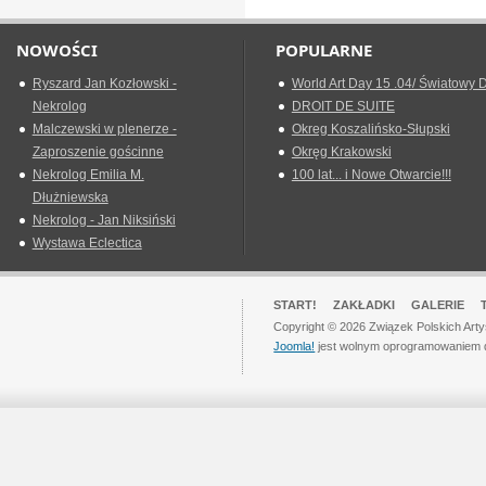
NOWOŚCI
POPULARNE
Ryszard Jan Kozłowski -
World Art Day 15 .04/ Światowy D
Nekrolog
DROIT DE SUITE
Malczewski w plenerze -
Okreg Koszalińsko-Słupski
Zaproszenie gościnne
Okręg Krakowski
Nekrolog Emilia M.
100 lat... i Nowe Otwarcie!!!
Dłużniewska
Nekrolog - Jan Niksiński
Wystawa Eclectica
START!
ZAKŁADKI
GALERIE
Copyright © 2026 Związek Polskich Art
Joomla!
jest wolnym oprogramowaniem 