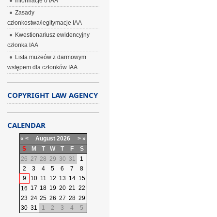
Informacje o IAA
Zasady
członkostwa/legitymacje IAA
Kwestionariusz ewidencyjny
członka IAA
Lista muzeów z darmowym
wstępem dla członków IAA
COPYRIGHT LAW AGENCY
CALENDAR
«
<
August
2026
>
»
S
M
T
W
T
F
S
26
27
28
29
30
31
1
2
3
4
5
6
7
8
9
10
11
12
13
14
15
17
18
19
20
21
22
16
23
24
25
26
27
28
29
30
31
1
2
3
4
5