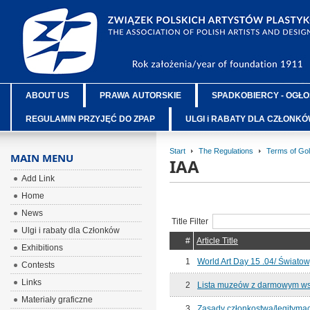
ABOUT US
PRAWA AUTORSKIE
SPADKOBIERCY - OGŁO
REGULAMIN PRZYJĘĆ DO ZPAP
ULGI i RABATY DLA CZŁONK
Start
The Regulations
Terms of Go
MAIN MENU
IAA
Add Link
Home
News
Title Filter
Ulgi i rabaty dla Członków
#
Article Title
Exhibitions
1
World Art Day 15 .04/ Światow
Contests
Links
2
Lista muzeów z darmowym ws
Materiały graficzne
3
Zasady członkostwa/legitymac