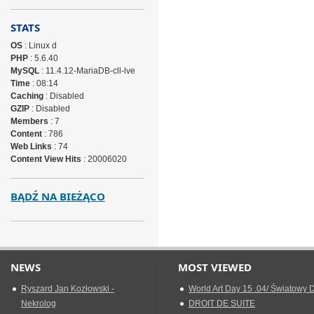
STATS
OS
: Linux d
PHP
: 5.6.40
MySQL
: 11.4.12-MariaDB-cll-lve
Time
: 08:14
Caching
: Disabled
GZIP
: Disabled
Members
: 7
Content
: 786
Web Links
: 74
Content View Hits
: 20006020
BĄDŹ NA BIEŻĄCO
NEWS
MOST VIEWED
Ryszard Jan Kozłowski -
World Art Day 15 .04/ Światowy D
Nekrolog
DROIT DE SUITE