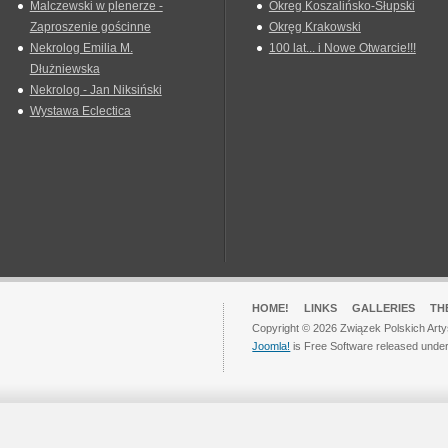
Malczewski w plenerze -
Okreg Koszalińsko-Słupski
Zaproszenie gościnne
Okręg Krakowski
Nekrolog Emilia M.
100 lat... i Nowe Otwarcie!!!
Dłużniewska
Nekrolog - Jan Niksiński
Wystawa Eclectica
HOME!
LINKS
GALLERIES
TH
Copyright © 2026 Związek Polskich Arty
Joomla!
is Free Software released unde