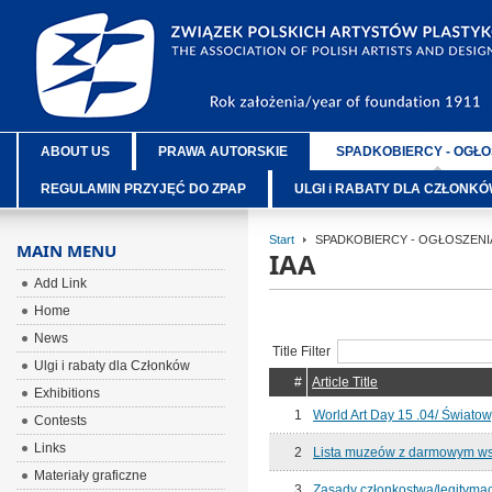
ABOUT US
PRAWA AUTORSKIE
SPADKOBIERCY - OGŁO
REGULAMIN PRZYJĘĆ DO ZPAP
ULGI i RABATY DLA CZŁONK
Start
SPADKOBIERCY - OGŁOSZENI
MAIN MENU
IAA
Add Link
Home
News
Title Filter
Ulgi i rabaty dla Członków
#
Article Title
Exhibitions
1
World Art Day 15 .04/ Światow
Contests
Links
2
Lista muzeów z darmowym ws
Materiały graficzne
3
Zasady członkostwa/legitymac