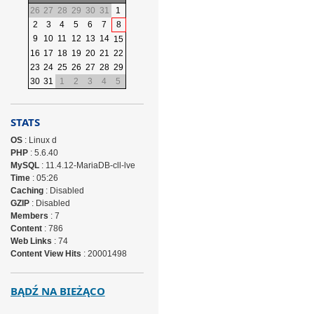
26
27
28
29
30
31
1
2
3
4
5
6
7
8
9
10
11
12
13
14
15
16
17
18
19
20
21
22
23
24
25
26
27
28
29
30
31
1
2
3
4
5
STATS
OS
: Linux d
PHP
: 5.6.40
MySQL
: 11.4.12-MariaDB-cll-lve
Time
: 05:26
Caching
: Disabled
GZIP
: Disabled
Members
: 7
Content
: 786
Web Links
: 74
Content View Hits
: 20001498
BĄDŹ NA BIEŻĄCO