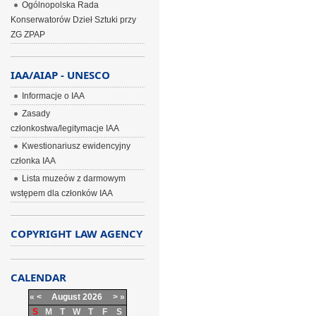
Ogólnopolska Rada
Konserwatorów Dzieł Sztuki przy
ZG ZPAP
IAA/AIAP - UNESCO
Informacje o IAA
Zasady
członkostwa/legitymacje IAA
Kwestionariusz ewidencyjny
członka IAA
Lista muzeów z darmowym
wstępem dla członków IAA
COPYRIGHT LAW AGENCY
CALENDAR
«
<
August
2026
>
»
S
M
T
W
T
F
S