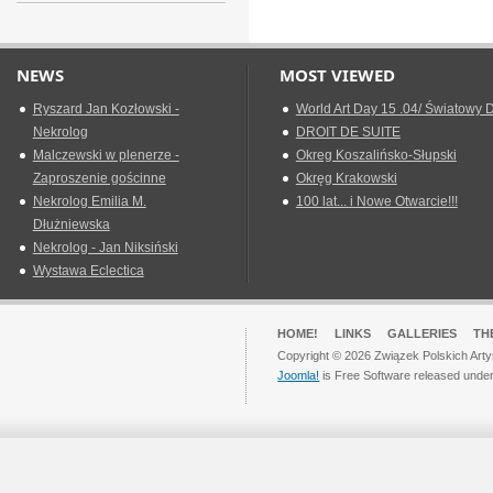
NEWS
MOST VIEWED
Ryszard Jan Kozłowski -
World Art Day 15 .04/ Światowy D
Nekrolog
DROIT DE SUITE
Malczewski w plenerze -
Okreg Koszalińsko-Słupski
Zaproszenie gościnne
Okręg Krakowski
Nekrolog Emilia M.
100 lat... i Nowe Otwarcie!!!
Dłużniewska
Nekrolog - Jan Niksiński
Wystawa Eclectica
HOME!
LINKS
GALLERIES
TH
Copyright © 2026 Związek Polskich Arty
Joomla!
is Free Software released unde