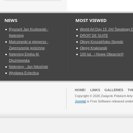
NEWS
MOST VIEWED
Ryszard Jan Kozłowski -
World Art Day 15 .04/ Światowy D
Nekrolog
DROIT DE SUITE
Malczewski w plenerze -
Okreg Koszalińsko-Słupski
Zaproszenie gościnne
Okręg Krakowski
Nekrolog Emilia M.
100 lat... i Nowe Otwarcie!!!
Dłużniewska
Nekrolog - Jan Niksiński
Wystawa Eclectica
HOME!
LINKS
GALLERIES
TH
Copyright © 2026 Związek Polskich Arty
Joomla!
is Free Software released unde