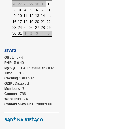
26
27
28
29
30
31
1
2
3
4
5
6
7
8
9
10
11
12
13
14
15
16
17
18
19
20
21
22
23
24
25
26
27
28
29
30
31
1
2
3
4
5
STATS
OS
: Linux d
PHP
: 5.6.40
MySQL
: 11.4.12-MariaDB-cll-lve
Time
: 11:16
Caching
: Disabled
GZIP
: Disabled
Members
: 7
Content
: 786
Web Links
: 74
Content View Hits
: 20002688
BĄDŹ NA BIEŻĄCO