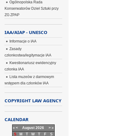
Ogólnopolska Rada
Konserwatorów Dzieł Sztuki przy
ZG ZPAP
IAA/AIAP - UNESCO
Informacje o IAA
Zasady
członkostwa/legitymacje IAA
Kwestionariusz ewidencyjny
członka IAA
Lista muzeów z darmowym
wstępem dla członków IAA
COPYRIGHT LAW AGENCY
CALENDAR
«
<
August
2026
>
»
S
M
T
W
T
F
S