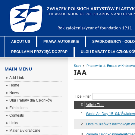
ABOUT US
PRAWA AUTORSKIE
SPADKOBIERCY - OGŁO
REGULAMIN PRZYJĘĆ DO ZPAP
ULGI i RABATY DLA CZŁONK
Start
Pracownie ul. Emaus w Krakowie
MAIN MENU
IAA
Add Link
Home
News
Title Filter
Ulgi i rabaty dla Członków
#
Article Title
Exhibitions
1
World Art Day 15 .04/ Światow
Contests
Links
2
Lista muzeów z darmowym ws
Materiały graficzne
3
Zasady członkostwa/legitymac