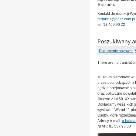
Rolando.
Kontakt do redakcji W
redakcja@bosz.com.pl
tel. 13 469 90 22
Poszukiwany a
Dokumenty bazowe
-
There are no translatio
Muzeum Narodowe w Lub
przez pochodzących z 
będzie obejmować plak
oraz polityczne powsta
filmowe z lat 60. XX wi
Dokładamy wszelkich s
wystawie. Wśród 11 pla
Osoby, które rozpoznaj
Adresy e-mail:
a.halat
Nr tel.: 81 537 96 30