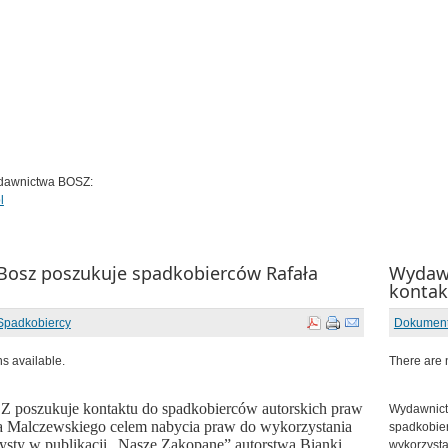
ydawnictwa BOSZ:
l
osz poszukuje spadkobierców Rafała
Wydawn
o
konta
Spadkobiercy
Dokumen
ns available.
There are n
poszukuje kontaktu do spadkobierców autorskich praw
Wydawnict
 Malczewskiego celem nabycia praw do wykorzystania
spadkobie
rtysty w publikacji „Nasze Zakopane” autorstwa Bianki
wykorzysta