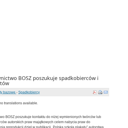
ictwo BOSZ poszukuje spadkobierców i
któw
ty bazowe
-
Spadkobiercy
o translations available.
wo BOSZ poszukuje kontaktu do niżej wymienionych twórców lub
rców autorskich praw majątkowych celem nabycia praw do
nia reprodukcji dzieł w publikacji „Polska szkoła plakatu” autorstwa