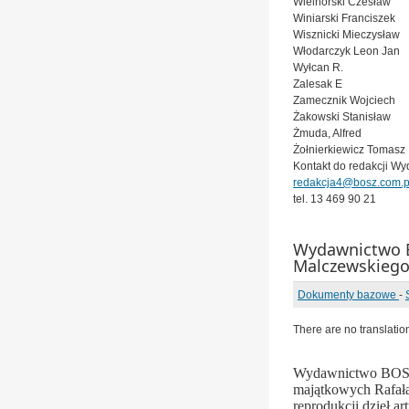
Wielhorski Czesław
Winiarski Franciszek
Wisznicki Mieczysław
Włodarczyk Leon Jan
Wyłcan R.
Zalesak E
Zamecznik Wojciech
Żakowski Stanisław
Żmuda, Alfred
Żołnierkiewicz Tomasz
Kontakt do redakcji W
redakcja4@bosz.com.p
tel. 13 469 90 21
Wydawnictwo B
Malczewskieg
Dokumenty bazowe
-
There are no translatio
Wydawnictwo BOSZ 
majątkowych Rafała
reprodukcji dzieł a