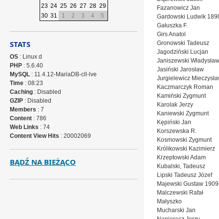
23
24
25
26
27
28
29
Fazanowicz Jan
30
31
1
2
3
4
5
Gardowski Ludwik 18
Gałuszka F.
Girs Anatol
STATS
Gronowski Tadeusz
Jagodziński Lucjan
OS
: Linux d
Janiszewski Władysła
PHP
: 5.6.40
Jasiński Jarosław
MySQL
: 11.4.12-MariaDB-cll-lve
Jurgielewicz Mieczysł
Time
: 08:23
Kaczmarczyk Roman
Caching
: Disabled
Kamiński Zygmunt
GZIP
: Disabled
Karolak Jerzy
Members
: 7
Kaniewski Zygmunt
Content
: 786
Kępiński Jan
Web Links
: 74
Korszewska R.
Content View Hits
: 20002069
Kosmowski Zygmunt
Królikowski Kazimierz
Krzeptowski Adam
BĄDŹ NA BIEŻĄCO
Kubalski, Tadeusz
Lipski Tadeusz Józef
Majewski Gustaw 190
Malczewski Rafał
Małyszko
Mucharski Jan