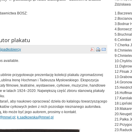
Zdzisława 
ydawnictwa BOSZ:
1.Baczewsk
2.Bociano
3.Bodnar 
4.Borowcz
5.Bruchnal
utor plakatu
6.Celniker
7.Cherka J
Spadkobiercy
8.Chmiele
9.Chmielew
ns available.
10.Chylińs
11.Dąbrows
12.Flisak 
linie przygotowuje prezentację kolekcji plakatu zgromadzonej
13.Grabow
Lublina Irenę Hochman i Tadeusza Mysłowskiego. Ekspozycja
14.Gronow
aty filmowe, teatralne, wystawowe, cyrkowe, muzyczne, handlowe
15.Heidric
łe w latach 1924–2020. Największą część zbioru stanowią plakaty
16.Hoffma
eku.
17.Karolak
tarań, aby naukowo opracować dzieła do katalogu towarzyszącego
18.Lipińsk
katów cyrkowych jeden z nich pozostaje nieznanego autorstwa.
19.Makare
ą, kto może być jego autorem, prosimy o kontakt.
20.Neugeb
a@mnwl.pl
;
k.sadkowska@mnwl.pl
21.Pałka J
22.Przygod
23.Raduck