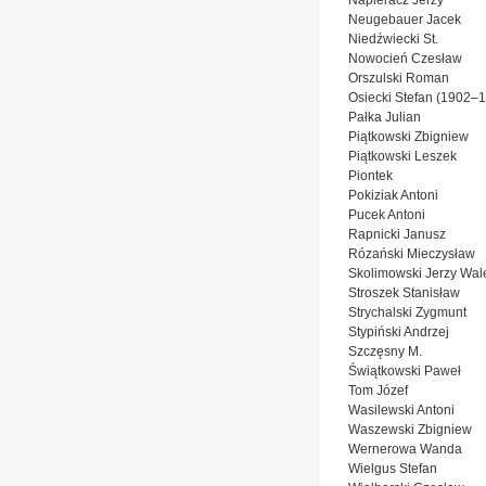
Napieracz Jerzy
Neugebauer Jacek
Niedźwiecki St.
Nowocień Czesław
Orszulski Roman
Osiecki Stefan (1902–
Pałka Julian
Piątkowski Zbigniew
Piątkowski Leszek
Piontek
Pokiziak Antoni
Pucek Antoni
Rapnicki Janusz
Rózański Mieczysław
Skolimowski Jerzy Wal
Stroszek Stanisław
Strychalski Zygmunt
Stypiński Andrzej
Szczęsny M.
Świątkowski Paweł
Tom Józef
Wasilewski Antoni
Waszewski Zbigniew
Wernerowa Wanda
Wielgus Stefan