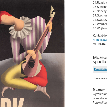
24.Rzyski 
25.Sławińs
26.Sobczy
27.Stachur
28.Świerz
29.Wenzel
30.Wojtan
Kontakt d
redakcja@
tel. 13 469
Muzeum
spadk
Dokumen
There are n
Muzeum N
wymienion
praw do wy
kolekcji 