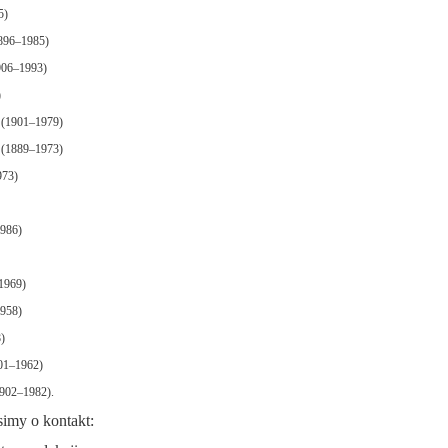
5)
1896–1985)
906–1993)
)
 (1901–1979)
 (1889–1973)
973)
986)
1969)
958)
)
901–1962)
1902–1982).
imy o kontakt: