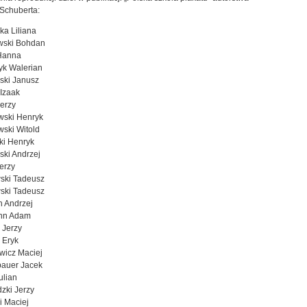
Schuberta:
a Liliana
wski Bohdan
Hanna
yk Walerian
ski Janusz
 Izaak
erzy
wski Henryk
ski Witold
ki Henryk
ki Andrzej
Jerzy
ski Tadeusz
ski Tadeusz
h Andrzej
nn Adam
 Jerzy
i Eryk
wicz Maciej
auer Jacek
ulian
zki Jerzy
i Maciej