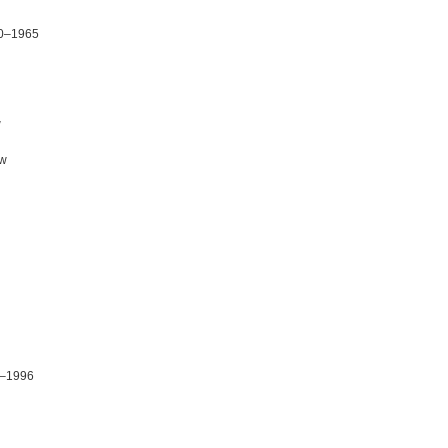
90–1965
w
aw
9–1996