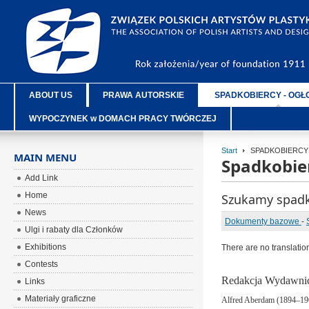
ABOUT US
PRAWA AUTORSKIE
SPADKOBIERCY - OGŁ
WYPOCZYNEK w DOMACH PRACY TWÓRCZEJ
Start
SPADKOBIERCY 
MAIN MENU
Spadkobie
Add Link
Home
Szukamy spad
News
Dokumenty bazowe
-
Ulgi i rabaty dla Członków
Exhibitions
There are no translatio
Contests
Redakcja Wydawnict
Links
Materiały graficzne
Alfred Aberdam (1894–19