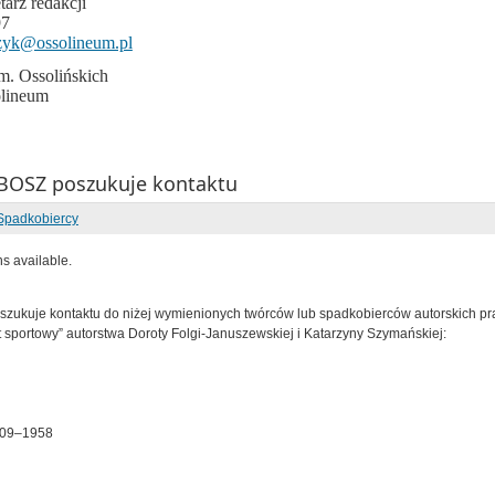
tarz redakcji
97
zyk@ossolineum.pl
. Ossolińskich
lineum
OSZ poszukuje kontaktu
Spadkobiercy
ns available.
ukuje kontaktu do niżej wymienionych twórców lub spadkobierców autorskich pra
at sportowy” autorstwa Doroty Folgi-Januszewskiej i Katarzyny Szymańskiej:
909–1958