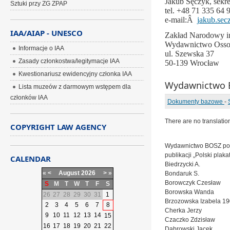
Jakub Sęczyk, sekre
Sztuki przy ZG ZPAP
tel. +48 71 335 64 
e-mail:Â
jakub.sec
IAA/AIAP - UNESCO
Zakład Narodowy im
Wydawnictwo Osso
Informacje o IAA
ul. Szewska 37
Zasady członkostwa/legitymacje IAA
50-139 Wrocław
Kwestionariusz ewidencyjny członka IAA
Wydawnictwo B
Lista muzeów z darmowym wstępem dla
członków IAA
Dokumenty bazowe
-
There are no translatio
COPYRIGHT LAW AGENCY
Wydawnictwo BOSZ posz
publikacji „Polski plak
CALENDAR
Biedrzycki A.
«
<
August
2026
>
»
Bondaruk S.
Borowczyk Czesław
S
M
T
W
T
F
S
Borowska Wanda
26
27
28
29
30
31
1
Brzozowska Izabela 1
2
3
4
5
6
7
8
Cherka Jerzy
9
10
11
12
13
14
15
Czaczko Zdzisław
16
17
18
19
20
21
22
Dąbrowski Jacek