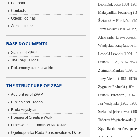
Patronat
Leon Dołżycki (1888–196
Contacts
Maksymilian Feuerring (
Odeszli od nas
Światosław Hordyński (1
Administrator
Jerzy Janisch (1901–1962
Aleksander Krzywobłocki
BASE DOCUMENTS
Władysław Krzyżanowski
Statute of ZPAP
Leopold Lewicki (1906–1
The Regulations
Ludwik Lille (1897–1957)
Dokumenty członkowskie
Zygmunt Menkes (1896–1
Jerzy Merkel (1881–1976)
THE STRUCTURE OF ZPAP
Zygmunt Radnicki (1894–
Authorities of ZPAP
Ludwik Tyrowicz (1901–1
Circles and Troops
Jan Wodyński (1903–1988
Rada Artystyczna
Stefan Wojciechowski (1
Houses of Creative Work
Tadeusz Wojciechowski (
Pracownie ul. Emaus w Krakowie
Spadkobierców pros
Ogólnopolska Rada Konserwatorów Dzieł