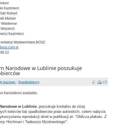
Antoni
ki Kazimierz
ński Robert
ski Marian
y Waldemar
 Wojciech
owicz Kazimierz
o redakcji Wydawnictwa BOSZ:
bosz.com.pl
 90 22
 Narodowe w Lublinie poszukuje
obierców
ty bazowe
-
Spadkobiercy
o translations available.
arodowe w Lublinie
, poszukuje kontaktu do niżej
ych twórców lub spadkobierców praw autorskich, celem nabycia
korzystania reprodukcji dzieł w publikacji pt. "
Oblicza plakatu. Z
Ireny Hochman i Tadeusza Mysłowskiego
":