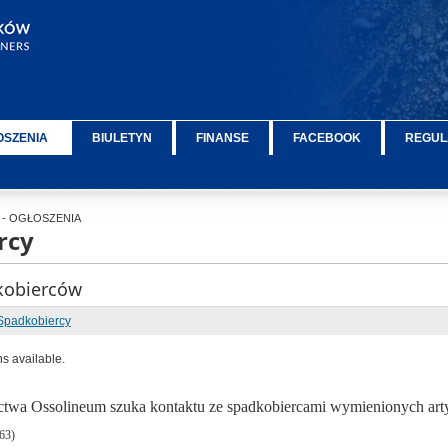
OSZENIA
BIULETYN
FINANSE
FACEBOOK
REGUL
- OGŁOSZENIA
rcy
kobierców
Spadkobiercy
ns available.
wa Ossolineum szuka kontaktu ze spadkobiercami wymienionych art
63)