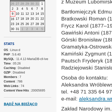
z Muzeum Lubomirsk
26
27
28
29
30
31
1
2
3
4
5
6
7
8
Bartłomiejczyk Edm
9
10
11
12
13
14
15
Bratkowski Roman (
17
18
19
20
21
22
16
23
24
25
26
27
28
29
Frycz Karol (1877–1
30
31
1
2
3
4
5
Gawiński Antoni (18
Górski Bronisław (18
STATS
Gramatyka-Ostrowsk
OS
: Linux d
Kamiński Zygmunt (
PHP
: 5.6.40
MySQL
: 11.4.12-MariaDB-cll-lve
Pautsch Fryderyk (1
Time
: 05:26
Radziejowski Stanis
Caching
: Disabled
GZIP
: Disabled
Osoba do kontaktu:
Members
: 7
Content
: 786
Aleksandra Wróblewsk
Web Links
: 74
Content View Hits
: 20005695
tel. +48 71 335 64 97
e-mail:
aleksandra.w
BĄDŹ NA BIEŻĄCO
Zakład Narodowy im.