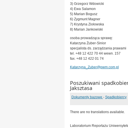
3) Grzegorz Wdowicki
4) Ewa Salamon
5) Marian Bogusz
6) Zygmunt Magner
7) Krystyna Ziołowska
8) Marian Jankowiski
osoba prowadząca sprawę:
Katarzyna Żuber-Sinior
specjalista ds. zarządzania prawami
tel. +48 12 422 70 44 wewn. 157
fax. +48 12 422 01 74
Katarzyna_Zuber@pwm.com.pl
Poszukiwani spadkobie
Jaksztasa
Dokumenty bazowe
-
Spadkobiercy
There are no translations available.
Laboratorium Reportażu Uniwersyte