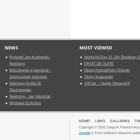
NEWS
MOST VIEWED
Ryszard Jan Kozłowski -
World Art Day 15 .04/ Światowy D
Nekrolog
DROIT DE SUITE
Malczewski w plenerze -
Okreg Koszalińsko-Słupski
Zaproszenie gościnne
Okręg Krakowski
Nekrolog Emilia M.
100 lat... i Nowe Otwarcie!!!
Dłużniewska
Nekrolog - Jan Niksiński
Wystawa Eclectica
HOME!
LINKS
GALLERIES
TH
Copyright © 2026 Związek Polskich Arty
Joomla!
is Free Software released unde