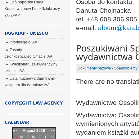
Osoba do kontaktu:
Ogólnopolska Rada
Konserwatorów Dzieł Sztuki przy
Danuta Chojnacka
ZG ZPAP
tel. +48 608 306 905
e-mail:
album@karab
IAA/AIAP - UNESCO
Informacje o IAA
Poszukiwani Sp
Zasady
wydawnictwa 
członkostwa/legitymacje IAA
Kwestionariusz ewidencyjny
Dokumenty bazowe
-
Spadkobiercy
członka IAA
Lista muzeów z darmowym
There are no translat
wstępem dla członków IAA
Wydawnictwo Ossoli
COPYRIGHT LAW AGENCY
Wydawnictwo Ossolin
CALENDAR
wymienionych artyst
«
<
August
2026
>
»
wydaniem książki aut
S
M
T
W
T
F
S