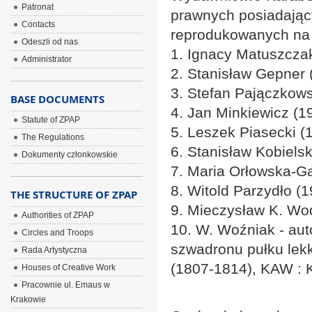
Patronat
prawnych posiadający
Contacts
reprodukowanych na 
Odeszli od nas
1. Ignacy Matuszcza
Administrator
2. Stanisław Gepner
3. Stefan Pajączkows
BASE DOCUMENTS
4. Jan Minkiewicz (1
Statute of ZPAP
5. Leszek Piasecki (
The Regulations
6. Stanisław Kobiels
Dokumenty członkowskie
7. Maria Orłowska-G
8. Witold Parzydło (
THE STRUCTURE OF ZPAP
9. Mieczysław K. Wod
Authorities of ZPAP
10. W. Woźniak - auto
Circles and Troops
szwadronu pułku lek
Rada Artystyczna
(1807-1814), KAW : 
Houses of Creative Work
Pracownie ul. Emaus w
Krakowie