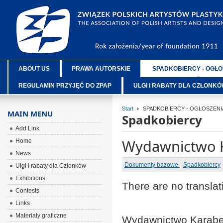
ABOUT US
PRAWA AUTORSKIE
SPADKOBIERCY - OGŁO
REGULAMIN PRZYJĘĆ DO ZPAP
ULGI i RABATY DLA CZŁONK
Start
SPADKOBIERCY - OGŁOSZENI
MAIN MENU
Spadkobiercy
Add Link
Wydawnictwo K
Home
News
Dokumenty bazowe
-
Spadkobiercy
Ulgi i rabaty dla Członków
Exhibitions
There are no translat
Contests
Links
Materiały graficzne
Wydawnictwo Karabe