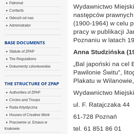
Patronat
Wydawnictwo Miejski
Contacts
następców prawnych 
Odeszli od nas
(1900-1964) w celu po
Administrator
pracy w publikacji J
Poznaniu w latach 19
BASE DOCUMENTS
Anna Studzińska (1
Statute of ZPAP
The Regulations
„Bal japoński na cel
Dokumenty członkowskie
Pawilonie Świtu”, lit
Plakatu w Wilanowi
THE STRUCTURE OF ZPAP
Wydawnictwo Miejsk
Authorities of ZPAP
Circles and Troops
ul. F. Ratajczaka 44
Rada Artystyczna
Houses of Creative Work
61-728 Poznań
Pracownie ul. Emaus w
tel. 61 851 86 01
Krakowie