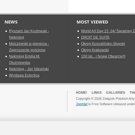
NEWS
MOST VIEWED
Ryszard Jan Kozłowski -
World Art Day 15 .04/ Światowy D
Nekrolog
DROIT DE SUITE
Malczewski w plenerze -
Okreg Koszalińsko-Słupski
Zaproszenie gościnne
Okręg Krakowski
Nekrolog Emilia M.
100 lat... i Nowe Otwarcie!!!
Dłużniewska
Nekrolog - Jan Niksiński
Wystawa Eclectica
HOME!
LINKS
GALLERIES
TH
Copyright © 2026 Związek Polskich Arty
Joomla!
is Free Software released unde