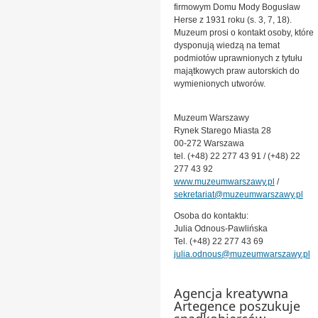
firmowym Domu Mody Bogusław
Herse z 1931 roku (s. 3, 7, 18).
Muzeum prosi o kontakt osoby, które
dysponują wiedzą na temat
podmiotów uprawnionych z tytułu
majątkowych praw autorskich do
wymienionych utworów.
Muzeum Warszawy
Rynek Starego Miasta 28
00-272 Warszawa
tel. (+48) 22 277 43 91 / (+48) 22
277 43 92
www.muzeumwarszawy.pl
/
sekretariat@muzeumwarszawy.pl
Osoba do kontaktu:
Julia Odnous-Pawlińska
Tel. (+48) 22 277 43 69
julia.odnous@muzeumwarszawy.pl
Agencja kreatywna
Artegence poszukuje