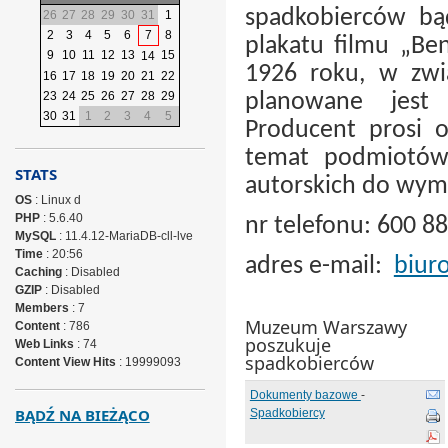
spadkobierców bą
26
27
28
29
30
31
1
2
3
4
5
6
7
8
plakatu filmu „Be
9
10
11
12
13
15
14
1926 roku, w zwią
16
17
18
19
20
21
22
23
24
25
26
27
28
29
planowane jest 
30
31
1
2
3
4
5
Producent prosi 
temat podmiotów
STATS
autorskich do wym
OS
: Linux d
PHP
: 5.6.40
nr telefonu: 600 8
MySQL
: 11.4.12-MariaDB-cll-lve
Time
: 20:56
adres e-mail:
biur
Caching
: Disabled
GZIP
: Disabled
Members
: 7
Muzeum Warszawy
Content
: 786
poszukuje
Web Links
: 74
spadkobierców
Content View Hits
: 19999093
Dokumenty bazowe
-
BĄDŹ NA BIEŻĄCO
Spadkobiercy