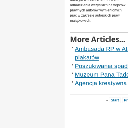
dołożyła wszelkich starań w celu
odnalezienia wszystkich następców
prawnych autorów wymienionych
prac w zakresie autorskich praw
majątkowych.
More Articles...
Ambasada RP w At
plakatów
Poszukiwania spadk
Muzeum Pana Tadeu
Agencja kreatywna
«
Start
Pr