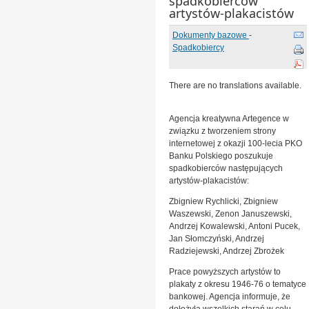
spadkobierców
artystów-plakacistów
Dokumenty bazowe
-
Spadkobiercy
There are no translations available.
Agencja kreatywna Artegence w
związku z tworzeniem strony
internetowej z okazji 100-lecia PKO
Banku Polskiego poszukuje
spadkobierców następujących
artystów-plakacistów:
Zbigniew Rychlicki, Zbigniew
Waszewski, Zenon Januszewski,
Andrzej Kowalewski, Antoni Pucek,
Jan Słomczyński, Andrzej
Radziejewski, Andrzej Zbrożek
Prace powyższych artystów to
plakaty z okresu 1946-76 o tematyce
bankowej. Agencja informuje, że