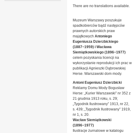
There are no translations available.
Muzeum Warszawy poszukuje
spadkobierców bądź następców
prawnych autorskich praw
majątkowych
Antoniego
Eugeniusza Dzierzbickiego
(1887−1959) i Wacława
Siemiątkowskiego (1896−1977)
celem pozyskania licencji na
wykorzystanie reprodukcji ich prac w
publikacji Agnieszki Dąbrowskiej
Herse. Warszawski dom mody.
Antoni Eugeniusz Dzierzbicki
Reklamy Domu Mody Bogusław
Herse: „Kurier Warszawski” nr 352 z
21 grudnia 1913 roku, s. 29;
„Tygodnik Ilustrowany” 1913, nr 22,
s. 439; „Tygodnik Ilustrowany” 1919,
nr 1, s. 20.
Wacław Siemiątkowski
(1896−1977)
Ilustracje żurnalowe w katalogu