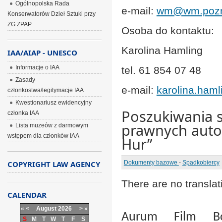
Ogólnopolska Rada
e-mail:
wm@wm.pozn
Konserwatorów Dzieł Sztuki przy
ZG ZPAP
Osoba do kontaktu:
Karolina Hamling
IAA/AIAP - UNESCO
Informacje o IAA
tel. 61 854 07 48
Zasady
e-mail:
karolina.ham
członkostwa/legitymacje IAA
Kwestionariusz ewidencyjny
Poszukiwania 
członka IAA
prawnych autor
Lista muzeów z darmowym
wstępem dla członków IAA
Hur”
COPYRIGHT LAW AGENCY
Dokumenty bazowe
-
Spadkobiercy
There are no translat
CALENDAR
«
<
August
2026
>
»
Aurum Film Bo
S
M
T
W
T
F
S