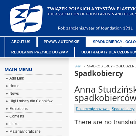
ABOUT US
PRAWA AUTORSKIE
SPADKOBIERCY - OGŁO
REGULAMIN PRZYJĘĆ DO ZPAP
ULGI i RABATY DLA CZŁONK
Start
SPADKOBIERCY - OGŁOSZENI
MAIN MENU
Spadkobiercy
Add Link
Anna Studzińsk
Home
News
spadkobiercó
Ulgi i rabaty dla Członków
Exhibitions
Dokumenty bazowe
-
Spadkobiercy
Contests
There are no translat
Links
Materiały graficzne