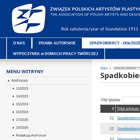
O NAS
PRAWA AUTORSKIE
SPADKOBIERCY - OGŁOSZ
WYPOCZYNEK w DOMACH PRACY TWÓRCZEJ
Start
SPADKOBIERCY 
MENU WITRYNY
Spadkobie
ArsForum
13/2023
14/2023
Filtr tytułów
15/2024
#
Tytuł artykułu
16/2024
21
Spadkobierc
17/2025
18/2026
22
Spadkobierc
Redakcja ArsForum
23
Wydawnictwo 