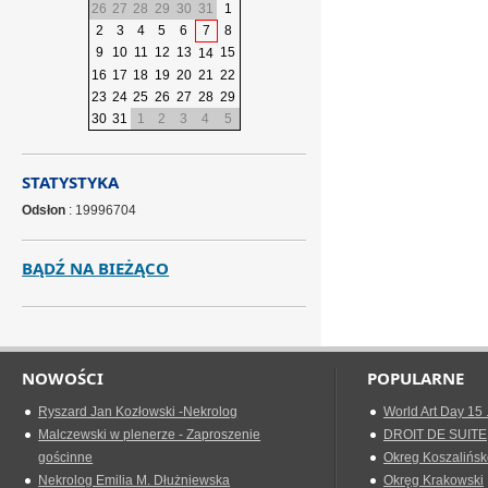
26
27
28
29
30
31
1
2
3
4
5
6
7
8
9
10
11
12
13
15
14
16
17
18
19
20
21
22
23
24
25
26
27
28
29
30
31
1
2
3
4
5
STATYSTYKA
Odsłon
: 19996704
BĄDŹ NA BIEŻĄCO
NOWOŚCI
POPULARNE
Ryszard Jan Kozłowski -Nekrolog
World Art Day 15 
Malczewski w plenerze - Zaproszenie
DROIT DE SUITE
gościnne
Okreg Koszalińsk
Nekrolog Emilia M. Dłużniewska
Okręg Krakowski