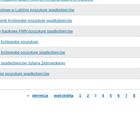
dowe w Lublinie poszukuje spadkobierców
enki Królewskie poszukuje spadkobierców
 Naukowe PWN poszukuje spadkobierców
 Królewskie poszukuje
 Królewskie poszukuje spadkobierców
 spadkobierców Juliana Żebrowskiego
e poszukuje spadkobierców
«
pierwsza
poprzednia
1
2
3
4
5
6
7
8