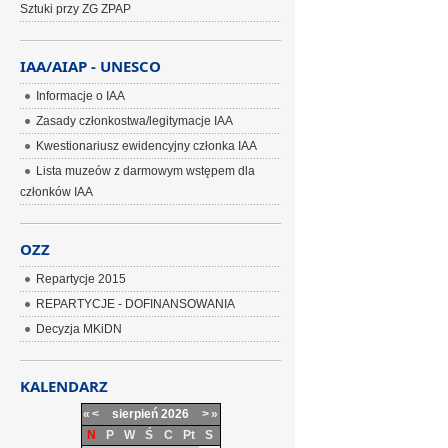
Sztuki przy ZG ZPAP
IAA/AIAP - UNESCO
Informacje o IAA
Zasady członkostwa/legitymacje IAA
Kwestionariusz ewidencyjny członka IAA
Lista muzeów z darmowym wstępem dla
członków IAA
OZZ
Repartycje 2015
REPARTYCJE - DOFINANSOWANIA
Decyzja MKiDN
KALENDARZ
«
<
sierpień
2026
>
»
N
P
W
Ś
C
Pt
S