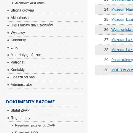
Archiwum ArsForum
24
Muzeum Naro
Strona główna
Aktualności
25
Muzeum Łazi
Ulgi i rabaty dla Członków
26
Wydawnictwo
Wystawy
27
Muzeum Łaz.
Konkursy
Linki
28
Muzeum Łaz.
Materiały graficzne
29
Poszukujemy
Patronat
Kontakty
30
MODR w W-wi
Odeszli od nas
Administrator
DOKUMENTY BAZOWE
Statut ZPAP
Regulaminy
Regulamin przyjęć do ZPAP
Regulamin KPO