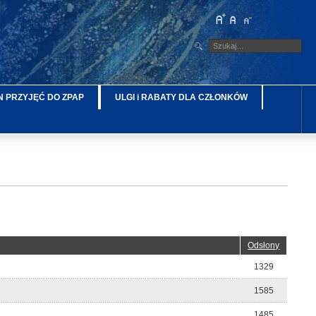
 PRZYJĘĆ DO ZPAP
ULGI i RABATY DLA CZŁONKÓW
Odsłony
1329
1585
1485