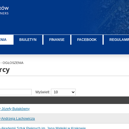
ENIA
BIULETYN
FINANSE
FACEBOOK
REGULAMIN
- OGŁOSZENIA
rcy
Wyświetl:
y Józefy Bułakówny
y Andrzeja Lachowicza
Akademii Sztuk Pięknych im. Jana Matejki w Krakowie