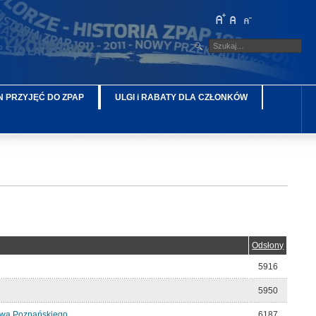
 PRZYJĘĆ DO ZPAP
ULGI i RABATY DLA CZŁONKÓW
Odsłony
5916
5950
awa Poznańskiego
6187