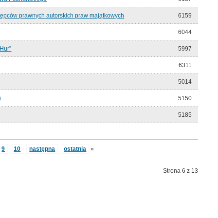
tępców prawnych autorskich praw majątkowych
6159
6044
Hur”
5997
6311
5014
i
5150
5185
9
10
następna
ostatnia
»
Strona 6 z 13