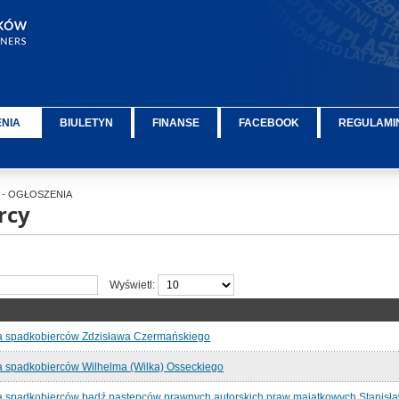
ENIA
BIULETYN
FINANSE
FACEBOOK
REGULAMIN
- OGŁOSZENIA
rcy
Wyświetl:
a spadkobierców Zdzisława Czermańskiego
 spadkobierców Wilhelma (Wilka) Osseckiego
 spadkobierców bądź następców prawnych autorskich praw majątkowych Stanisł