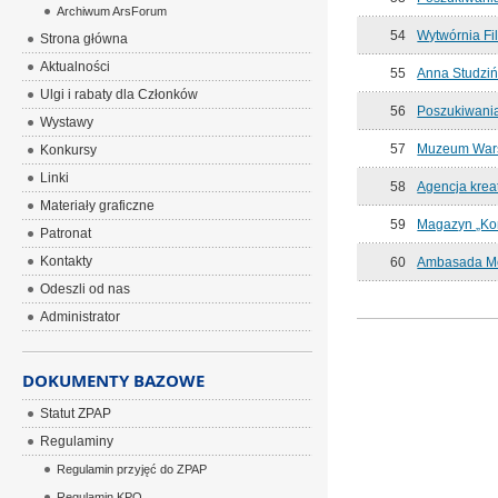
Archiwum ArsForum
54
Wytwórnia Fi
Strona główna
Aktualności
55
Anna Studziń
Ulgi i rabaty dla Członków
56
Poszukiwania
Wystawy
57
Muzeum Wars
Konkursy
Linki
58
Agencja krea
Materiały graficzne
59
Magazyn „Kom
Patronat
Kontakty
60
Ambasada Me
Odeszli od nas
Administrator
DOKUMENTY BAZOWE
Statut ZPAP
Regulaminy
Regulamin przyjęć do ZPAP
Regulamin KPO