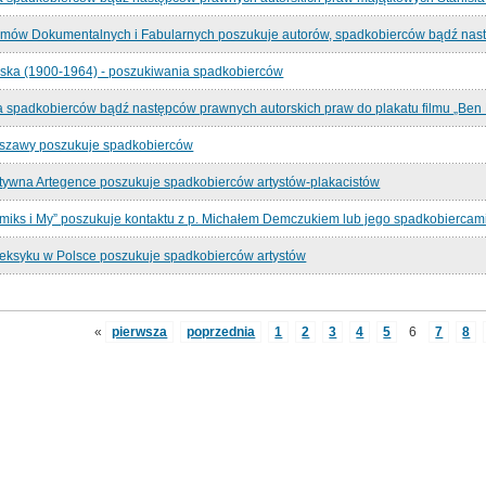
lmów Dokumentalnych i Fabularnych poszukuje autorów, spadkobierców bądź nas
ska (1900-1964) - poszukiwania spadkobierców
 spadkobierców bądź następców prawnych autorskich praw do plakatu filmu „Ben 
zawy poszukuje spadkobierców
tywna Artegence poszukuje spadkobierców artystów-plakacistów
iks i My” poszukuje kontaktu z p. Michałem Demczukiem lub jego spadkobiercam
ksyku w Polsce poszukuje spadkobierców artystów
«
pierwsza
poprzednia
1
2
3
4
5
6
7
8