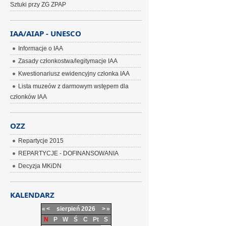
Sztuki przy ZG ZPAP
IAA/AIAP - UNESCO
Informacje o IAA
Zasady członkostwa/legitymacje IAA
Kwestionariusz ewidencyjny członka IAA
Lista muzeów z darmowym wstępem dla
członków IAA
OZZ
Repartycje 2015
REPARTYCJE - DOFINANSOWANIA
Decyzja MKiDN
KALENDARZ
«
<
sierpień
2026
>
»
N
P
W
Ś
C
Pt
S