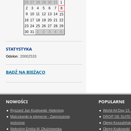
26
27
28
29
30
31
1
2
3
4
5
6
7
8
9
10
11
12
13
14
15
16
17
18
19
20
21
22
23
24
25
26
27
28
29
30
31
1
2
3
4
5
STATYSTYKA
Odsłon
: 20002533
BĄDŹ NA BIEŻĄCO
NOWOŚCI
POPULARNE
Ryszard Jan Kozłowski -Nekrolog
World Art Day 15 
Malczewski w plenerze - Zaproszenie
DROIT DE SUITE
gościnne
Okreg Koszalińsk
Nekrolog Emilia M. Dłużniewska
Okręg Krakowski