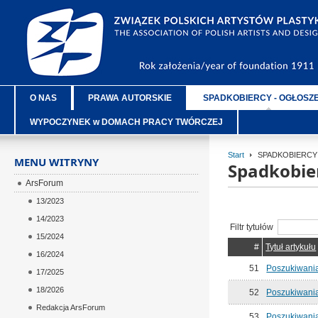
O NAS
PRAWA AUTORSKIE
SPADKOBIERCY - OGŁOSZ
WYPOCZYNEK w DOMACH PRACY TWÓRCZEJ
Start
SPADKOBIERCY 
MENU WITRYNY
Spadkobie
ArsForum
13/2023
14/2023
Filtr tytułów
15/2024
#
Tytuł artykułu
16/2024
51
Poszukiwani
17/2025
18/2026
52
Poszukiwania
Redakcja ArsForum
53
Poszukiwania