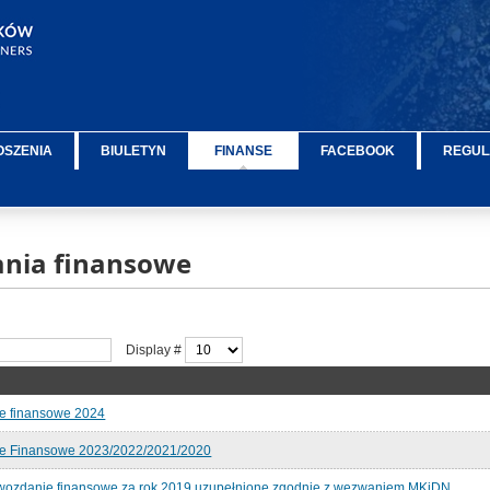
OSZENIA
BIULETYN
FINANSE
FACEBOOK
REGUL
nia finansowe
Display #
e finansowe 2024
e Finansowe 2023/2022/2021/2020
wozdanie finansowe za rok 2019 uzupełnione zgodnie z wezwaniem MKiDN