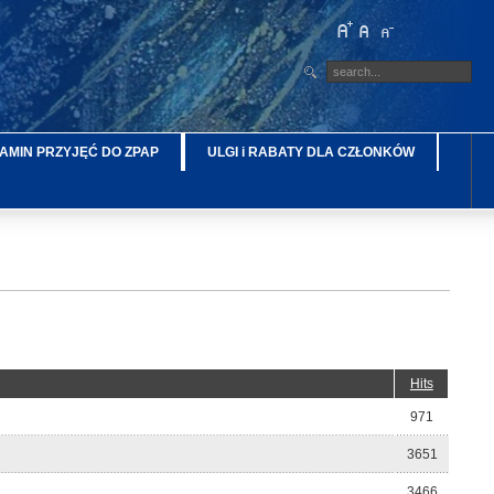
AMIN PRZYJĘĆ DO ZPAP
ULGI i RABATY DLA CZŁONKÓW
Hits
971
3651
3466