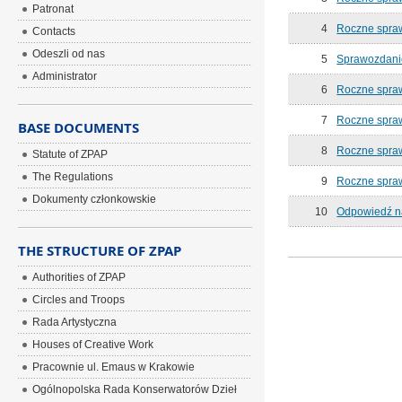
Patronat
4
Roczne spraw
Contacts
Odeszli od nas
5
Sprawozdanie
Administrator
6
Roczne spraw
7
Roczne spraw
BASE DOCUMENTS
8
Roczne spraw
Statute of ZPAP
The Regulations
9
Roczne spra
Dokumenty członkowskie
10
Odpowiedź na
THE STRUCTURE OF ZPAP
Authorities of ZPAP
Circles and Troops
Rada Artystyczna
Houses of Creative Work
Pracownie ul. Emaus w Krakowie
Ogólnopolska Rada Konserwatorów Dzieł