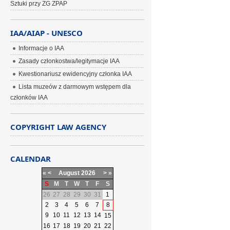
Sztuki przy ZG ZPAP
IAA/AIAP - UNESCO
Informacje o IAA
Zasady członkostwa/legitymacje IAA
Kwestionariusz ewidencyjny członka IAA
Lista muzeów z darmowym wstępem dla
członków IAA
COPYRIGHT LAW AGENCY
CALENDAR
«
<
August
2026
>
»
S
M
T
W
T
F
S
26
27
28
29
30
31
1
2
3
4
5
6
7
8
9
10
11
12
13
14
15
16
17
18
19
20
21
22