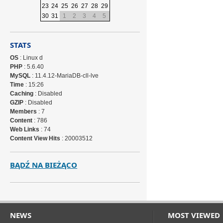
23
24
25
26
27
28
29
30
31
1
2
3
4
5
STATS
OS
: Linux d
PHP
: 5.6.40
MySQL
: 11.4.12-MariaDB-cll-lve
Time
: 15:26
Caching
: Disabled
GZIP
: Disabled
Members
: 7
Content
: 786
Web Links
: 74
Content View Hits
: 20003512
BĄDŹ NA BIEŻĄCO
NEWS
MOST VIEWED