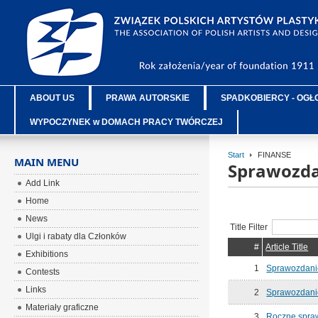
ABOUT US
PRAWA AUTORSKIE
SPADKOBIERCY - OGŁ
WYPOCZYNEK w DOMACH PRACY TWÓRCZEJ
Start
FINANSE
MAIN MENU
Sprawozda
Add Link
Home
News
Title Filter
Ulgi i rabaty dla Członków
#
Article Title
Exhibitions
1
Sprawozdani
Contests
Links
2
Sprawozdani
Materiały graficzne
3
Roczne spra