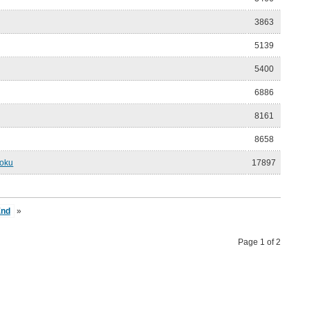
3863
5139
5400
6886
8161
8658
roku
17897
End
»
Page 1 of 2