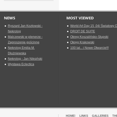
NEWS
MOST VIEWED
Ryszard Jan Kozłowski -
World Art Day 15 .04/ Światowy D
Nekrolog
DROIT DE SUITE
Malczewski w plenerze -
Okreg Koszalińsko-Słupski
Zaproszenie gościnne
Okręg Krakowski
Nekrolog Emilia M.
100 lat... i Nowe Otwarcie!!!
Dłużniewska
Nekrolog - Jan Niksiński
Wystawa Eclectica
HOME!
LINKS
GALLERIES
TH