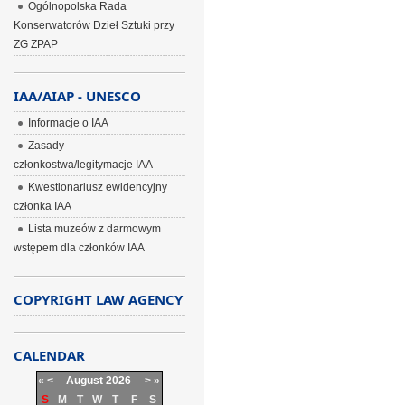
Ogólnopolska Rada
Konserwatorów Dzieł Sztuki przy
ZG ZPAP
IAA/AIAP - UNESCO
Informacje o IAA
Zasady
członkostwa/legitymacje IAA
Kwestionariusz ewidencyjny
członka IAA
Lista muzeów z darmowym
wstępem dla członków IAA
COPYRIGHT LAW AGENCY
CALENDAR
«
<
August
2026
>
»
S
M
T
W
T
F
S