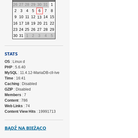
26
27
28
29
30
31
1
2
3
4
5
6
7
8
9
10
11
12
14
15
13
16
17
18
19
20
21
22
23
24
25
26
27
28
29
30
31
1
2
3
4
5
STATS
OS
: Linux d
PHP
: 5.6.40
MySQL
: 11.4.12-MariaDB-cll-lve
Time
: 16:41
Caching
: Disabled
GZIP
: Disabled
Members
: 7
Content
: 786
Web Links
: 74
Content View Hits
: 19991713
BĄDŹ NA BIEŻĄCO