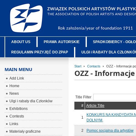
ABOUT US
PRAWA AUTORSKIE
SPADKOBIERCY - OGŁO
REGULAMIN PRZYJĘĆ DO ZPAP
ULGI i RABATY DLA CZŁONK
Start
Contacts
OZZ - Informacje p
MAIN MENU
OZZ - Informacj
Add Link
Home
News
Title Filter
Ulgi i rabaty dla Członków
#
Article Title
Exhibitions
KONKURS NA KANDYDATA 
Contests
1
DOLNYM,
Links
2
Pomoc socjalna dla artystów
Materiały graficzne