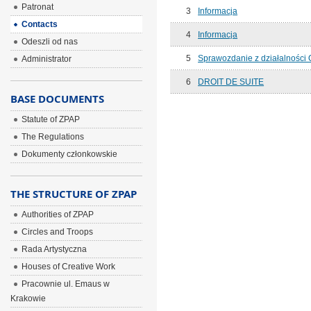
Patronat
3
Informacja
Contacts
4
Informacja
Odeszli od nas
5
Sprawozdanie z działalności 
Administrator
6
DROIT DE SUITE
BASE DOCUMENTS
Statute of ZPAP
The Regulations
Dokumenty członkowskie
THE STRUCTURE OF ZPAP
Authorities of ZPAP
Circles and Troops
Rada Artystyczna
Houses of Creative Work
Pracownie ul. Emaus w
Krakowie