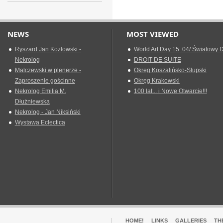
NEWS
MOST VIEWED
Ryszard Jan Kozłowski -
World Art Day 15 .04/ Światowy D
Nekrolog
DROIT DE SUITE
Malczewski w plenerze -
Okreg Koszalińsko-Słupski
Zaproszenie gościnne
Okręg Krakowski
Nekrolog Emilia M.
100 lat... i Nowe Otwarcie!!!
Dłużniewska
Nekrolog - Jan Niksiński
Wystawa Eclectica
HOME!
LINKS
GALLERIES
TH