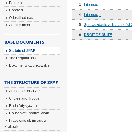
Patronat
3
Informacja
Contacts
4
Informacja
Odeszli od nas
5
Sprawozdanie z działalności 
Administrator
6
DROIT DE SUITE
BASE DOCUMENTS
Statute of ZPAP
The Regulations
Dokumenty członkowskie
THE STRUCTURE OF ZPAP
Authorities of ZPAP
Circles and Troops
Rada Artystyczna
Houses of Creative Work
Pracownie ul. Emaus w
Krakowie