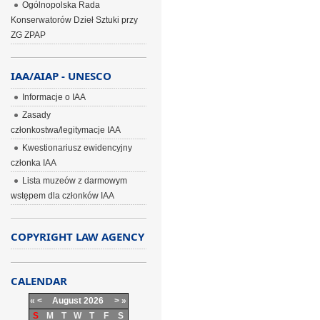
Ogólnopolska Rada
Konserwatorów Dzieł Sztuki przy
ZG ZPAP
IAA/AIAP - UNESCO
Informacje o IAA
Zasady
członkostwa/legitymacje IAA
Kwestionariusz ewidencyjny
członka IAA
Lista muzeów z darmowym
wstępem dla członków IAA
COPYRIGHT LAW AGENCY
CALENDAR
«
<
August
2026
>
»
S
M
T
W
T
F
S