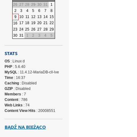
26
27
28
29
30
31
1
2
3
4
5
6
7
8
9
10
11
12
13
14
15
17
18
19
20
21
22
16
23
24
25
26
27
28
29
30
31
1
2
3
4
5
STATS
OS
: Linux d
PHP
: 5.6.40
MySQL
: 11.4.12-MariaDB-cll-lve
Time
: 16:37
Caching
: Disabled
GZIP
: Disabled
Members
: 7
Content
: 786
Web Links
: 74
Content View Hits
: 20008551
BĄDŹ NA BIEŻĄCO