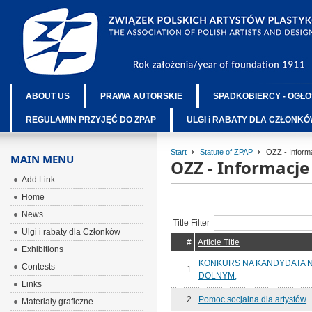
ABOUT US
PRAWA AUTORSKIE
SPADKOBIERCY - OGŁO
REGULAMIN PRZYJĘĆ DO ZPAP
ULGI i RABATY DLA CZŁONK
Start
Statute of ZPAP
OZZ - Inform
MAIN MENU
OZZ - Informacj
Add Link
Home
News
Title Filter
Ulgi i rabaty dla Członków
#
Article Title
Exhibitions
KONKURS NA KANDYDATA 
Contests
1
DOLNYM,
Links
2
Pomoc socjalna dla artystów
Materiały graficzne