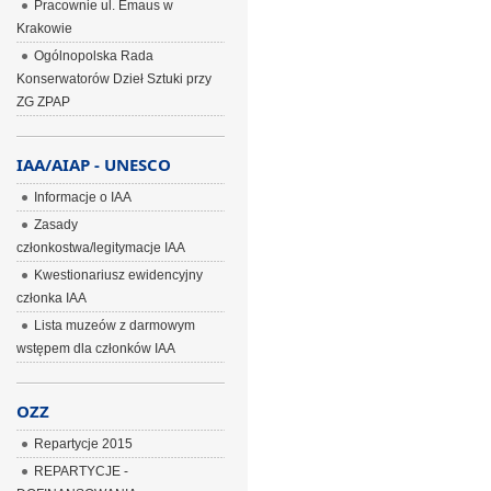
Pracownie ul. Emaus w
Krakowie
Ogólnopolska Rada
Konserwatorów Dzieł Sztuki przy
ZG ZPAP
IAA/AIAP - UNESCO
Informacje o IAA
Zasady
członkostwa/legitymacje IAA
Kwestionariusz ewidencyjny
członka IAA
Lista muzeów z darmowym
wstępem dla członków IAA
OZZ
Repartycje 2015
REPARTYCJE -