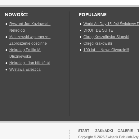
NOWOŚCI
POPULARNE
Ryszard Jan Kozłowski -
World Art Day 15 .04/ Światowy D
Nekrolog
DROIT DE SUITE
Malczewski w plenerze -
Okreg Koszalińsko-Słupski
Zaproszenie gościnne
Okręg Krakowski
Nekrolog Emilia M.
100 lat... i Nowe Otwarcie!!!
Dłużniewska
Nekrolog - Jan Niksiński
Wystawa Eclectica
START!
ZAKŁADKI
GALERIE
Copyright © 2026 Związek Polskich Art