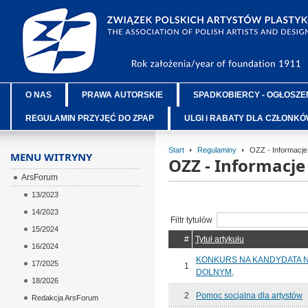
O NAS
PRAWA AUTORSKIE
SPADKOBIERCY - OGŁOSZE
REGULAMIN PRZYJĘĆ DO ZPAP
ULGI i RABATY DLA CZŁONK
Start
Regulaminy
OZZ - Informacje
MENU WITRYNY
OZZ - Informacj
ArsForum
13/2023
14/2023
Filtr tytułów
15/2024
#
Tytuł artykułu
16/2024
KONKURS NA KANDYDATA 
17/2025
1
DOLNYM,
18/2026
2
Pomoc socjalna dla artystów
Redakcja ArsForum