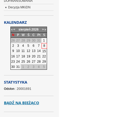
DOFINANSOWANIA
Decyzja MKiDN
KALENDARZ
«
<
sierpień
2026
>
»
N
P
W
Ś
C
Pt
S
26
27
28
29
30
31
1
2
3
4
5
6
7
8
9
10
11
12
13
14
15
16
17
18
19
20
21
22
23
24
25
26
27
28
29
30
31
1
2
3
4
5
STATYSTYKA
Odsłon
: 20001691
BĄDŹ NA BIEŻĄCO