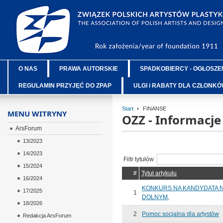
O NAS
PRAWA AUTORSKIE
SPADKOBIERCY - OGŁOSZE
REGULAMIN PRZYJĘĆ DO ZPAP
ULGI i RABATY DLA CZŁONK
Start
FINANSE
MENU WITRYNY
OZZ - Informacj
ArsForum
13/2023
14/2023
Filtr tytułów
15/2024
#
Tytuł artykułu
16/2024
KONKURS NA KANDYDATA 
17/2025
1
DOLNYM,
18/2026
2
Pomoc socjalna dla artystów
Redakcja ArsForum