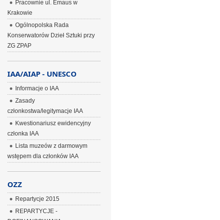
Pracownie ul. Emaus w
Krakowie
Ogólnopolska Rada
Konserwatorów Dzieł Sztuki przy
ZG ZPAP
IAA/AIAP - UNESCO
Informacje o IAA
Zasady
członkostwa/legitymacje IAA
Kwestionariusz ewidencyjny
członka IAA
Lista muzeów z darmowym
wstępem dla członków IAA
OZZ
Repartycje 2015
REPARTYCJE -