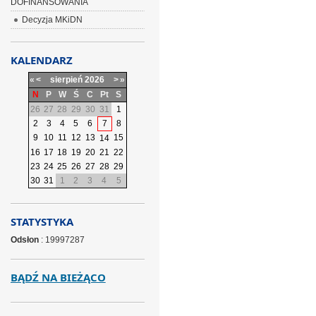
DOFINANSOWANIA
Decyzja MKiDN
KALENDARZ
«
<
sierpień
2026
>
»
N
P
W
Ś
C
Pt
S
26
27
28
29
30
31
1
2
3
4
5
6
7
8
9
10
11
12
13
15
14
16
17
18
19
20
21
22
23
24
25
26
27
28
29
30
31
1
2
3
4
5
STATYSTYKA
Odsłon
: 19997287
BĄDŹ NA BIEŻĄCO