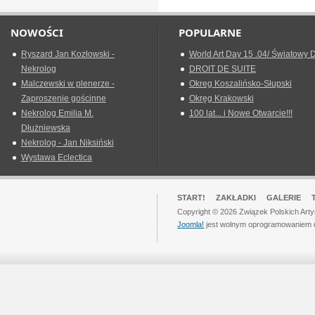
NOWOŚCI
POPULARNE
Ryszard Jan Kozłowski -
World Art Day 15 .04/ Światowy D
Nekrolog
DROIT DE SUITE
Malczewski w plenerze -
Okreg Koszalińsko-Słupski
Zaproszenie gościnne
Okręg Krakowski
Nekrolog Emilia M.
100 lat... i Nowe Otwarcie!!!
Dłużniewska
Nekrolog - Jan Niksiński
Wystawa Eclectica
START!
ZAKŁADKI
GALERIE
Copyright © 2026 Związek Polskich Art
Joomla!
jest wolnym oprogramowaniem 