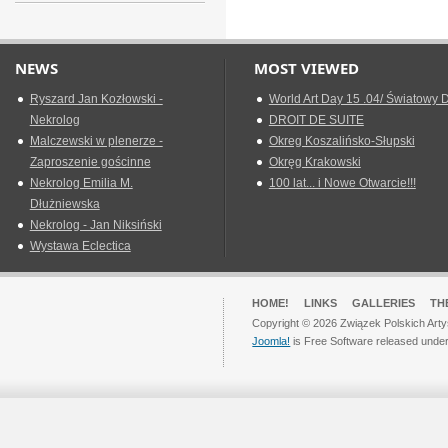
NEWS
MOST VIEWED
Ryszard Jan Kozłowski -
World Art Day 15 .04/ Światowy D
Nekrolog
DROIT DE SUITE
Malczewski w plenerze -
Okreg Koszalińsko-Słupski
Zaproszenie gościnne
Okręg Krakowski
Nekrolog Emilia M.
100 lat... i Nowe Otwarcie!!!
Dłużniewska
Nekrolog - Jan Niksiński
Wystawa Eclectica
HOME!
LINKS
GALLERIES
TH
Copyright © 2026 Związek Polskich Arty
Joomla!
is Free Software released unde