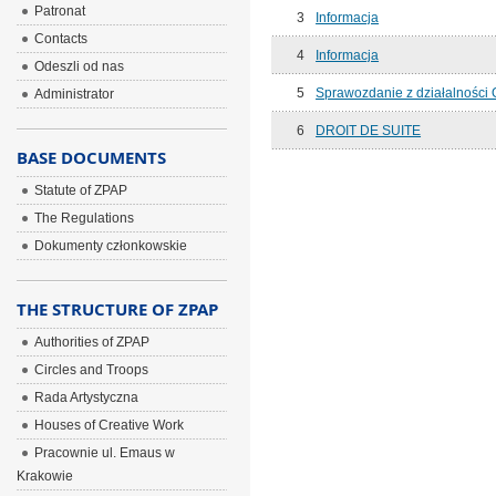
Patronat
3
Informacja
Contacts
4
Informacja
Odeszli od nas
5
Sprawozdanie z działalności 
Administrator
6
DROIT DE SUITE
BASE DOCUMENTS
Statute of ZPAP
The Regulations
Dokumenty członkowskie
THE STRUCTURE OF ZPAP
Authorities of ZPAP
Circles and Troops
Rada Artystyczna
Houses of Creative Work
Pracownie ul. Emaus w
Krakowie