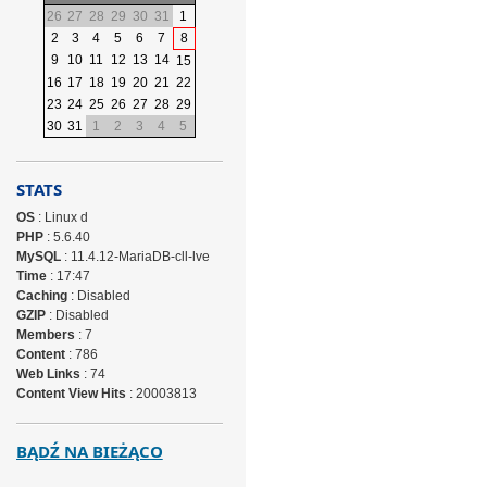
26
27
28
29
30
31
1
2
3
4
5
6
7
8
9
10
11
12
13
14
15
16
17
18
19
20
21
22
23
24
25
26
27
28
29
30
31
1
2
3
4
5
STATS
OS
: Linux d
PHP
: 5.6.40
MySQL
: 11.4.12-MariaDB-cll-lve
Time
: 17:47
Caching
: Disabled
GZIP
: Disabled
Members
: 7
Content
: 786
Web Links
: 74
Content View Hits
: 20003813
BĄDŹ NA BIEŻĄCO