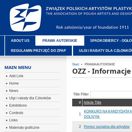
ABOUT US
PRAWA AUTORSKIE
SPADKOBIERCY - OGŁO
REGULAMIN PRZYJĘĆ DO ZPAP
ULGI i RABATY DLA CZŁONK
Start
PRAWA AUTORSKIE
MAIN MENU
OZZ - Informacj
Add Link
Home
News
Title Filter
Ulgi i rabaty dla Członków
#
Article Title
Exhibitions
KONKURS NA KANDYDATA 
Contests
1
DOLNYM,
Links
2
Pomoc socjalna dla artystów
Materiały graficzne