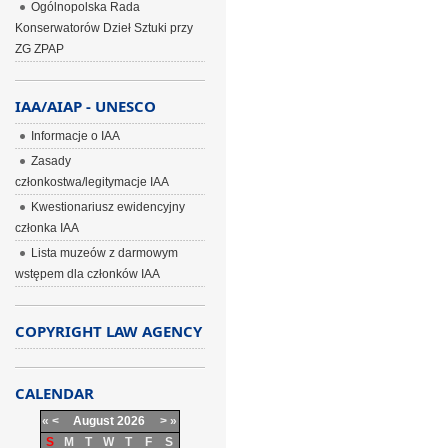
Ogólnopolska Rada
Konserwatorów Dzieł Sztuki przy
ZG ZPAP
IAA/AIAP - UNESCO
Informacje o IAA
Zasady
członkostwa/legitymacje IAA
Kwestionariusz ewidencyjny
członka IAA
Lista muzeów z darmowym
wstępem dla członków IAA
COPYRIGHT LAW AGENCY
CALENDAR
«
<
August
2026
>
»
S
M
T
W
T
F
S