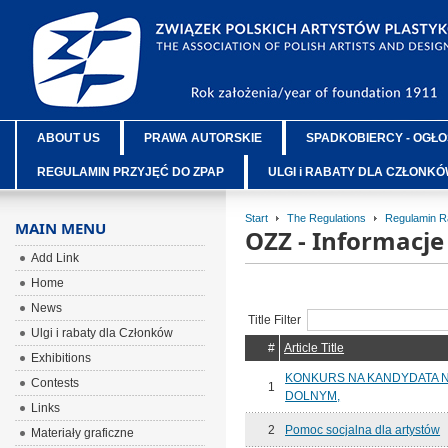
ABOUT US
PRAWA AUTORSKIE
SPADKOBIERCY - OGŁO
REGULAMIN PRZYJĘĆ DO ZPAP
ULGI i RABATY DLA CZŁONK
Start
The Regulations
Regulamin R
MAIN MENU
OZZ - Informacj
Add Link
Home
News
Title Filter
Ulgi i rabaty dla Członków
#
Article Title
Exhibitions
KONKURS NA KANDYDATA 
Contests
1
DOLNYM,
Links
2
Pomoc socjalna dla artystów
Materiały graficzne