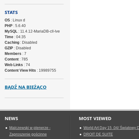
STATS
OS
: Linux d
PHP
: 5.6.40
MySQL
: 11.4.12-MariaDB-cll-lve
Time
: 04:35
Caching
: Disabled
GZIP
: Disabled
Members
: 7
Content
: 785
Web Links
: 74
Content View Hits
: 19989755
BĄDŹ NA BIEŻĄCO
NEWS
MOST VIEWED
Malczewski w plenerze -
World Art Day 15 .04/ Światowy D
Zaproszenie gościnne
DROIT DE SUITE