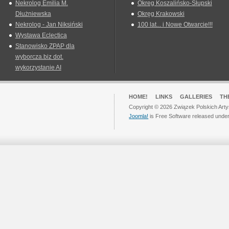
Nekrolog Emilia M.
Okreg Koszalińsko-Słupski
Dłużniewska
Okręg Krakowski
Nekrolog - Jan Niksiński
100 lat... i Nowe Otwarcie!!!
Wystawa Eclectica
Stanowisko ZPAP dla
wyborcza.biz dot.
wykorzystanie AI
HOME!
LINKS
GALLERIES
TH
Copyright © 2026 Związek Polskich Arty
Joomla!
is Free Software released unde