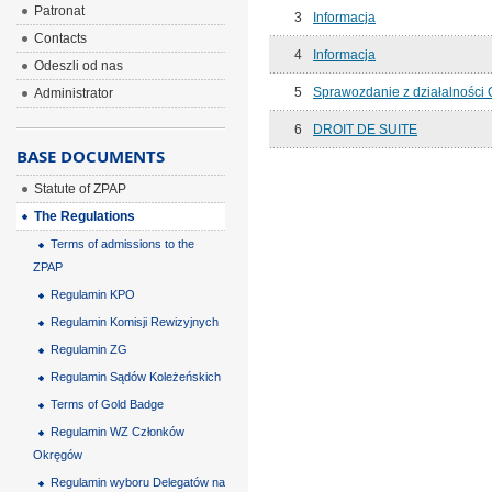
Patronat
3
Informacja
Contacts
4
Informacja
Odeszli od nas
5
Sprawozdanie z działalności 
Administrator
6
DROIT DE SUITE
BASE DOCUMENTS
Statute of ZPAP
The Regulations
Terms of admissions to the
ZPAP
Regulamin KPO
Regulamin Komisji Rewizyjnych
Regulamin ZG
Regulamin Sądów Koleżeńskich
Terms of Gold Badge
Regulamin WZ Członków
Okręgów
Regulamin wyboru Delegatów na