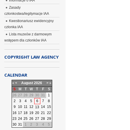
Informacje o IAA
Zasady
członkostwa/legitymacje IAA
Kwestionariusz ewidencyjny
członka IAA
Lista muzeów z darmowym
wstępem dla członków IAA
COPYRIGHT LAW AGENCY
CALENDAR
«
<
August
2026
>
»
S
M
T
W
T
F
S
26
27
28
29
30
31
1
2
3
4
5
6
7
8
9
10
11
12
14
15
13
16
17
18
19
20
21
22
23
24
25
26
27
28
29
30
31
1
2
3
4
5