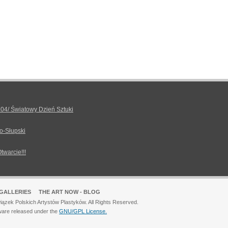
.04/ Światowy Dzień Sztuki
o-Słupski
Otwarcie!!!
GALLERIES
THE ART NOW - BLOG
ązek Polskich Artystów Plastyków. All Rights Reserved.
ware released under the
GNU/GPL License.