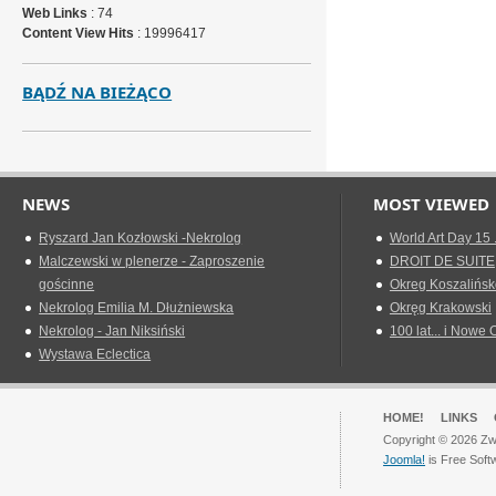
Web Links
: 74
Content View Hits
: 19996417
BĄDŹ NA BIEŻĄCO
NEWS
MOST VIEWED
Ryszard Jan Kozłowski -Nekrolog
World Art Day 15 
Malczewski w plenerze - Zaproszenie
DROIT DE SUITE
gościnne
Okreg Koszalińsk
Nekrolog Emilia M. Dłużniewska
Okręg Krakowski
Nekrolog - Jan Niksiński
100 lat... i Nowe 
Wystawa Eclectica
HOME!
LINKS
Copyright © 2026 Zwi
Joomla!
is Free Soft