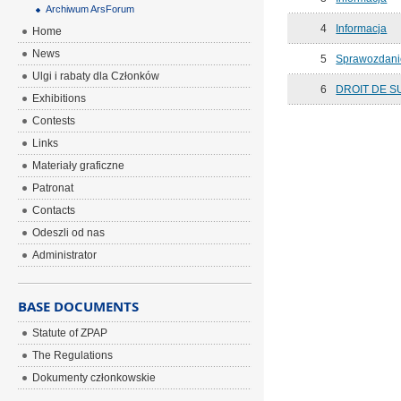
Archiwum ArsForum
4
Informacja
Home
News
5
Sprawozdanie
Ulgi i rabaty dla Członków
6
DROIT DE S
Exhibitions
Contests
Links
Materiały graficzne
Patronat
Contacts
Odeszli od nas
Administrator
BASE DOCUMENTS
Statute of ZPAP
The Regulations
Dokumenty członkowskie