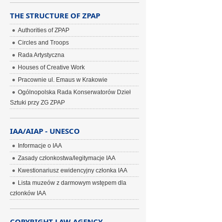
THE STRUCTURE OF ZPAP
Authorities of ZPAP
Circles and Troops
Rada Artystyczna
Houses of Creative Work
Pracownie ul. Emaus w Krakowie
Ogólnopolska Rada Konserwatorów Dzieł
Sztuki przy ZG ZPAP
IAA/AIAP - UNESCO
Informacje o IAA
Zasady członkostwa/legitymacje IAA
Kwestionariusz ewidencyjny członka IAA
Lista muzeów z darmowym wstępem dla
członków IAA
COPYRIGHT LAW AGENCY