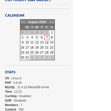
CALENDAR
«
<
August
2026
>
»
S
M
T
W
T
F
S
26
27
28
29
30
31
1
2
3
4
5
6
7
8
9
10
11
12
13
15
14
16
17
18
19
20
21
22
23
24
25
26
27
28
29
30
31
1
2
3
4
5
STATS
OS
: Linux d
PHP
: 5.6.40
MySQL
: 11.4.12-MariaDB-cll-lve
Time
: 12:23
Caching
: Disabled
GZIP
: Disabled
Members
: 7
Content
: 786