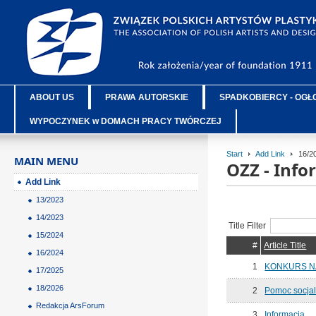
ABOUT US
PRAWA AUTORSKIE
SPADKOBIERCY - OGŁ
WYPOCZYNEK w DOMACH PRACY TWÓRCZEJ
Start
Add Link
16/2
MAIN MENU
OZZ - Inf
Add Link
13/2023
14/2023
Title Filter
15/2024
#
Article Title
16/2024
1
KONKURS N
17/2025
18/2026
2
Pomoc socjal
Redakcja ArsForum
3
Informacja