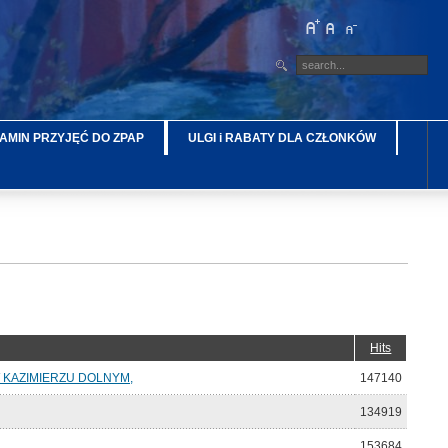
AMIN PRZYJĘĆ DO ZPAP
ULGI i RABATY DLA CZŁONKÓW
Hits
KAZIMIERZU DOLNYM,
147140
134919
153684