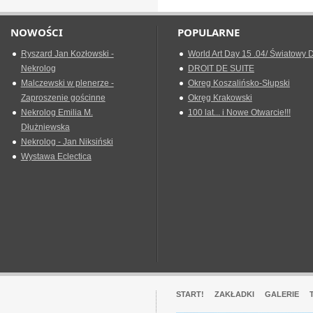
NOWOŚCI
POPULARNE
Ryszard Jan Kozłowski -
World Art Day 15 .04/ Światowy D
Nekrolog
DROIT DE SUITE
Malczewski w plenerze -
Okreg Koszalińsko-Słupski
Zaproszenie gościnne
Okręg Krakowski
Nekrolog Emilia M.
100 lat... i Nowe Otwarcie!!!
Dłużniewska
Nekrolog - Jan Niksiński
Wystawa Eclectica
START!
ZAKŁADKI
GALERIE