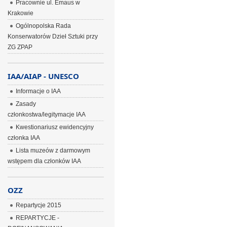
Pracownie ul. Emaus w
Krakowie
Ogólnopolska Rada
Konserwatorów Dzieł Sztuki przy
ZG ZPAP
IAA/AIAP - UNESCO
Informacje o IAA
Zasady
członkostwa/legitymacje IAA
Kwestionariusz ewidencyjny
członka IAA
Lista muzeów z darmowym
wstępem dla członków IAA
OZZ
Repartycje 2015
REPARTYCJE -