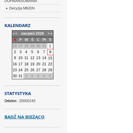
DOFINANSOWANIA
Decyzja MKiDN
KALENDARZ
«
<
sierpień
2026
>
»
N
P
W
Ś
C
Pt
S
26
27
28
29
30
31
1
2
3
4
5
6
7
8
9
10
11
12
13
14
15
16
17
18
19
20
21
22
23
24
25
26
27
28
29
30
31
1
2
3
4
5
STATYSTYKA
Odsłon
: 20000245
BĄDŹ NA BIEŻĄCO