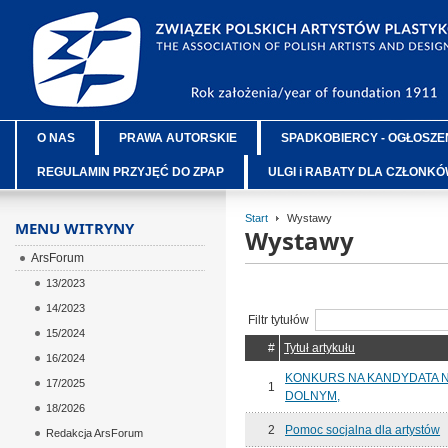
O NAS
PRAWA AUTORSKIE
SPADKOBIERCY - OGŁOSZE
REGULAMIN PRZYJĘĆ DO ZPAP
ULGI i RABATY DLA CZŁONK
Start
Wystawy
MENU WITRYNY
Wystawy
ArsForum
13/2023
14/2023
Filtr tytułów
15/2024
#
Tytuł artykułu
16/2024
KONKURS NA KANDYDATA 
17/2025
1
DOLNYM,
18/2026
2
Pomoc socjalna dla artystów
Redakcja ArsForum