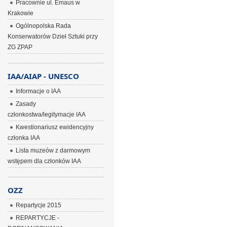
Pracownie ul. Emaus w
Krakowie
Ogólnopolska Rada
Konserwatorów Dzieł Sztuki przy
ZG ZPAP
IAA/AIAP - UNESCO
Informacje o IAA
Zasady
członkostwa/legitymacje IAA
Kwestionariusz ewidencyjny
członka IAA
Lista muzeów z darmowym
wstępem dla członków IAA
OZZ
Repartycje 2015
REPARTYCJE -