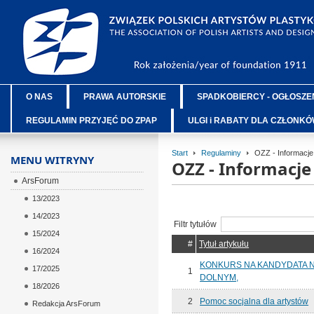
O NAS
PRAWA AUTORSKIE
SPADKOBIERCY - OGŁOSZE
REGULAMIN PRZYJĘĆ DO ZPAP
ULGI i RABATY DLA CZŁONK
Start
Regulaminy
OZZ - Informacje
MENU WITRYNY
OZZ - Informacj
ArsForum
13/2023
14/2023
Filtr tytułów
15/2024
#
Tytuł artykułu
16/2024
KONKURS NA KANDYDATA 
17/2025
1
DOLNYM,
18/2026
2
Pomoc socjalna dla artystów
Redakcja ArsForum