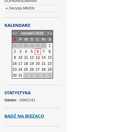
DOFINANSOWANIA
Decyzja MKiDN
KALENDARZ
«
<
sierpień
2026
>
»
N
P
W
Ś
C
Pt
S
26
27
28
29
30
31
1
2
3
4
5
6
7
8
9
10
11
12
14
15
13
16
17
18
19
20
21
22
23
24
25
26
27
28
29
30
31
1
2
3
4
5
STATYSTYKA
Odsłon
: 19991241
BĄDŹ NA BIEŻĄCO