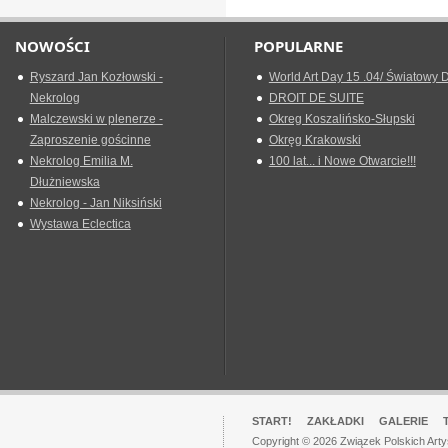
NOWOŚCI
POPULARNE
Ryszard Jan Kozłowski -
World Art Day 15 .04/ Światowy D
Nekrolog
DROIT DE SUITE
Malczewski w plenerze -
Okreg Koszalińsko-Słupski
Zaproszenie gościnne
Okręg Krakowski
Nekrolog Emilia M.
100 lat... i Nowe Otwarcie!!!
Dłużniewska
Nekrolog - Jan Niksiński
Wystawa Eclectica
START!
ZAKŁADKI
GALERIE
Copyright © 2026 Związek Polskich Art