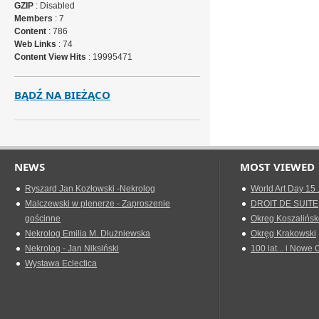
GZIP
: Disabled
Members
: 7
Content
: 786
Web Links
: 74
Content View Hits
: 19995471
BĄDŹ NA BIEŻĄCO
NEWS
MOST VIEWED
Ryszard Jan Kozłowski -Nekrolog
World Art Day 15 
Malczewski w plenerze - Zaproszenie
DROIT DE SUITE
gościnne
Okreg Koszalińsk
Nekrolog Emilia M. Dłużniewska
Okręg Krakowski
Nekrolog - Jan Niksiński
100 lat... i Nowe 
Wystawa Eclectica