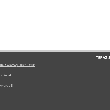
TERAZ 
.04/ Światowy Dzień Sztuki
o-Słupski
Otwarcie!!!