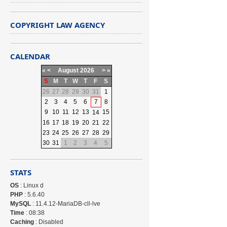
COPYRIGHT LAW AGENCY
CALENDAR
«
<
August
2026
>
»
S
M
T
W
T
F
S
26
27
28
29
30
31
1
2
3
4
5
6
7
8
9
10
11
12
13
15
14
16
17
18
19
20
21
22
23
24
25
26
27
28
29
30
31
1
2
3
4
5
STATS
OS
: Linux d
PHP
: 5.6.40
MySQL
: 11.4.12-MariaDB-cll-lve
Time
: 08:38
Caching
: Disabled