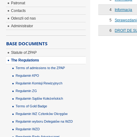
Patronat
4
Informacja
Contacts
Odeszli od nas
5
Sprawozdanie
Administrator
6
DROIT DE S
BASE DOCUMENTS
Statute of ZPAP
The Regulations
Terms of admissions to the ZPAP
Regulamin KPO
Regulamin Komisji Rewizyjnych
Regulamin ZG
Regulamin Sądów Koleżeńskich
Terms of Gold Badge
Regulamin WZ Członków Okręgów
Regulamin wyboru Delegatów na WZD
Regulamin WZD
Regulamin Rady Artystycznej