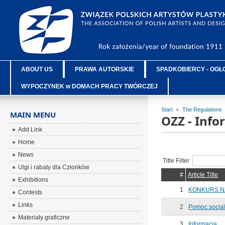
ABOUT US
PRAWA AUTORSKIE
SPADKOBIERCY - OGŁ
WYPOCZYNEK w DOMACH PRACY TWÓRCZEJ
Start
The Regulations
MAIN MENU
OZZ - Inf
Add Link
Home
News
Title Filter
Ulgi i rabaty dla Członków
#
Article Title
Exhibitions
1
KONKURS N
Contests
Links
2
Pomoc socjal
Materiały graficzne
3
Informacja