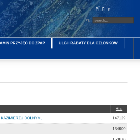
AMIN PRZYJĘĆ DO ZPAP
ULGI i RABATY DLA CZŁONKÓW
Hits
KAZIMIERZU DOLNYM,
147129
134900
153670