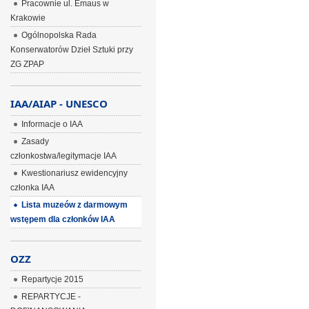
Pracownie ul. Emaus w
Krakowie
Ogólnopolska Rada
Konserwatorów Dzieł Sztuki przy
ZG ZPAP
IAA/AIAP - UNESCO
Informacje o IAA
Zasady
członkostwa/legitymacje IAA
Kwestionariusz ewidencyjny
członka IAA
Lista muzeów z darmowym
wstępem dla członków IAA
OZZ
Repartycje 2015
REPARTYCJE -