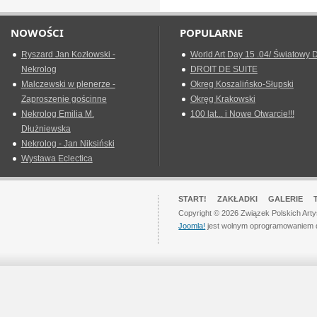
NOWOŚCI
POPULARNE
Ryszard Jan Kozłowski -
World Art Day 15 .04/ Światowy D
Nekrolog
DROIT DE SUITE
Malczewski w plenerze -
Okreg Koszalińsko-Słupski
Zaproszenie gościnne
Okręg Krakowski
Nekrolog Emilia M.
100 lat... i Nowe Otwarcie!!!
Dłużniewska
Nekrolog - Jan Niksiński
Wystawa Eclectica
START!
ZAKŁADKI
GALERIE
Copyright © 2026 Związek Polskich Art
Joomla!
jest wolnym oprogramowaniem 