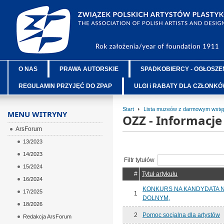
O NAS
PRAWA AUTORSKIE
SPADKOBIERCY - OGŁOSZE
REGULAMIN PRZYJĘĆ DO ZPAP
ULGI i RABATY DLA CZŁONK
Start
Lista muzeów z darmowym wstęp
MENU WITRYNY
OZZ - Informacj
ArsForum
13/2023
14/2023
Filtr tytułów
15/2024
#
Tytuł artykułu
16/2024
KONKURS NA KANDYDATA 
17/2025
1
DOLNYM,
18/2026
2
Pomoc socjalna dla artystów
Redakcja ArsForum