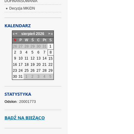
DOFINANSOWANIA
Decyzja MKiDN
KALENDARZ
«
<
sierpień
2026
>
»
N
P
W
Ś
C
Pt
S
26
27
28
29
30
31
1
2
3
4
5
6
7
8
9
10
11
12
13
14
15
16
17
18
19
20
21
22
23
24
25
26
27
28
29
30
31
1
2
3
4
5
STATYSTYKA
Odsłon
: 20001773
BĄDŹ NA BIEŻĄCO