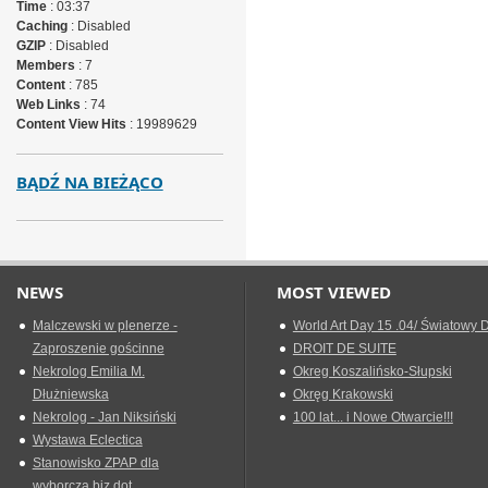
Time
: 03:37
Caching
: Disabled
GZIP
: Disabled
Members
: 7
Content
: 785
Web Links
: 74
Content View Hits
: 19989629
BĄDŹ NA BIEŻĄCO
NEWS
MOST VIEWED
Malczewski w plenerze -
World Art Day 15 .04/ Światowy D
Zaproszenie gościnne
DROIT DE SUITE
Nekrolog Emilia M.
Okreg Koszalińsko-Słupski
Dłużniewska
Okręg Krakowski
Nekrolog - Jan Niksiński
100 lat... i Nowe Otwarcie!!!
Wystawa Eclectica
Stanowisko ZPAP dla
wyborcza.biz dot.