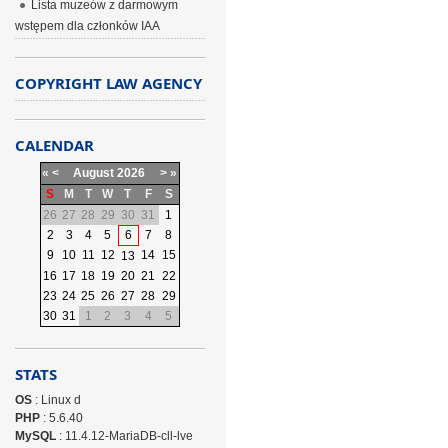
Lista muzeów z darmowym
wstępem dla członków IAA
COPYRIGHT LAW AGENCY
CALENDAR
«
<
August
2026
>
»
S
M
T
W
T
F
S
26
27
28
29
30
31
1
2
3
4
5
6
7
8
9
10
11
12
14
15
13
16
17
18
19
20
21
22
23
24
25
26
27
28
29
30
31
1
2
3
4
5
STATS
OS
: Linux d
PHP
: 5.6.40
MySQL
: 11.4.12-MariaDB-cll-lve