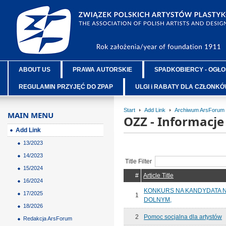
ABOUT US
PRAWA AUTORSKIE
SPADKOBIERCY - OGŁO
REGULAMIN PRZYJĘĆ DO ZPAP
ULGI i RABATY DLA CZŁONK
Start
Add Link
Archiwum ArsForum
MAIN MENU
OZZ - Informacj
Add Link
13/2023
14/2023
Title Filter
15/2024
#
Article Title
16/2024
KONKURS NA KANDYDATA 
17/2025
1
DOLNYM,
18/2026
2
Pomoc socjalna dla artystów
Redakcja ArsForum