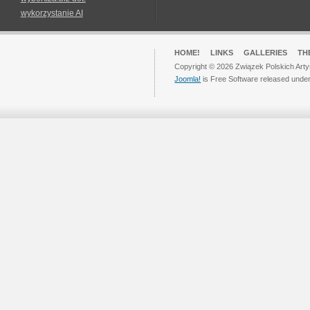
wykorzystanie AI
HOME!
LINKS
GALLERIES
TH
Copyright © 2026 Związek Polskich Arty
Joomla!
is Free Software released unde