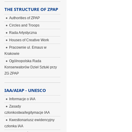
THE STRUCTURE OF ZPAP
Authorities of ZPAP
Circles and Troops
Rada Artystyczna
Houses of Creative Work
Pracownie ul. Emaus w
Krakowie
Ogólnopolska Rada
Konserwatorów Dzieł Sztuki przy
ZG ZPAP
IAA/AIAP - UNESCO
Informacje o IAA
Zasady
członkostwa/legitymacje IAA
Kwestionariusz ewidencyjny
członka IAA