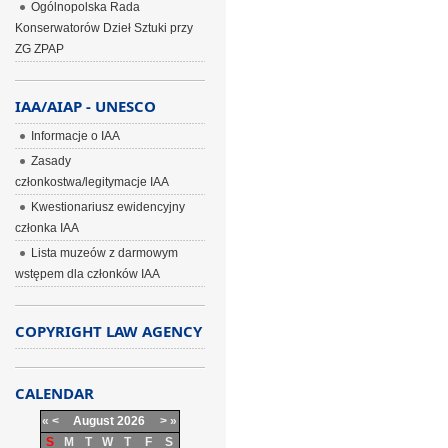
Ogólnopolska Rada
Konserwatorów Dzieł Sztuki przy
ZG ZPAP
IAA/AIAP - UNESCO
Informacje o IAA
Zasady
członkostwa/legitymacje IAA
Kwestionariusz ewidencyjny
członka IAA
Lista muzeów z darmowym
wstępem dla członków IAA
COPYRIGHT LAW AGENCY
CALENDAR
«
<
August
2026
>
»
S
M
T
W
T
F
S