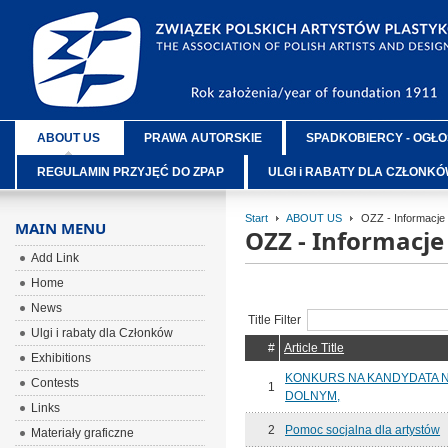
ABOUT US
PRAWA AUTORSKIE
SPADKOBIERCY - OGŁO
REGULAMIN PRZYJĘĆ DO ZPAP
ULGI i RABATY DLA CZŁONK
Start
ABOUT US
OZZ - Informacje
MAIN MENU
OZZ - Informacj
Add Link
Home
News
Title Filter
Ulgi i rabaty dla Członków
#
Article Title
Exhibitions
KONKURS NA KANDYDATA 
Contests
1
DOLNYM,
Links
2
Pomoc socjalna dla artystów
Materiały graficzne