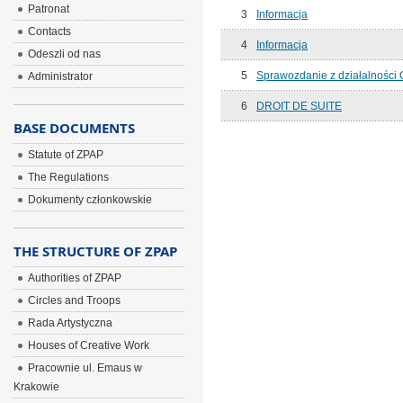
Patronat
3
Informacja
Contacts
4
Informacja
Odeszli od nas
5
Sprawozdanie z działalności 
Administrator
6
DROIT DE SUITE
BASE DOCUMENTS
Statute of ZPAP
The Regulations
Dokumenty członkowskie
THE STRUCTURE OF ZPAP
Authorities of ZPAP
Circles and Troops
Rada Artystyczna
Houses of Creative Work
Pracownie ul. Emaus w
Krakowie