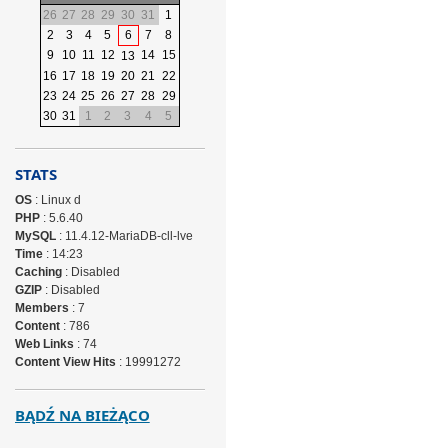
26
27
28
29
30
31
1
2
3
4
5
6
7
8
9
10
11
12
14
15
13
16
17
18
19
20
21
22
23
24
25
26
27
28
29
30
31
1
2
3
4
5
STATS
OS
: Linux d
PHP
: 5.6.40
MySQL
: 11.4.12-MariaDB-cll-lve
Time
: 14:23
Caching
: Disabled
GZIP
: Disabled
Members
: 7
Content
: 786
Web Links
: 74
Content View Hits
: 19991272
BĄDŹ NA BIEŻĄCO