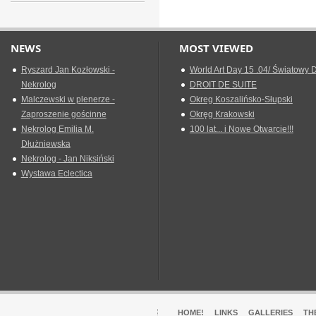
NEWS
MOST VIEWED
Ryszard Jan Kozłowski -
World Art Day 15 .04/ Światowy D
Nekrolog
DROIT DE SUITE
Malczewski w plenerze -
Okreg Koszalińsko-Słupski
Zaproszenie gościnne
Okręg Krakowski
Nekrolog Emilia M.
100 lat... i Nowe Otwarcie!!!
Dłużniewska
Nekrolog - Jan Niksiński
Wystawa Eclectica
HOME!
LINKS
GALLERIES
TH