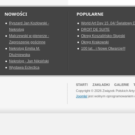
NOWOŚCI
POPULARNE
Ryszard Jan Kozłowski -
World Art Day 15 .04/ Światowy D
Nekrolog
DROIT DE SUITE
Malczewski w plenerze -
Okreg Koszalińsko-Słupski
Zaproszenie gościnne
Okręg Krakowski
Nekrolog Emilia M.
100 lat... i Nowe Otwarcie!!!
Dłużniewska
Nekrolog - Jan Niksiński
Wystawa Eclectica
START!
ZAKŁADKI
GALERIE
Copyright © 2026 Związek Polskich Art
Joomla!
jest wolnym oprogramowaniem 