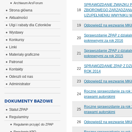
Archiwum ArsForum
SPRAWOZDANIE ZWIĄZKU P
18
ZBIOROWEGO ZARZĄDZANIA
Strona główna
UZUPEŁNIENIU WWYNIKU WE
Aktualności
Ulgi i rabaty dla Członków
19
Odpowiedź na wezwanie MKiDN
Wystawy
Sprawozdanie ZPAP z działal
20
Konkursy
pokrewnymi za rok 2016
Linki
Sprawozdanie ZPAP z działal
21
Materiały graficzne
pokrewnymi za rok 2015
Patronat
SPRAWOZDANIE ZPAP Z DZ
22
Kontakty
ROK 2014
Odeszli od nas
23
Odpowiedź na wezwanie MKiDN
Administrator
Roczne sprawozdanie za rok 
24
prawami autorskimi
DOKUMENTY BAZOWE
Roczne sprawozdanie za rok 
25
Statut ZPAP
prawami autorskimi
Regulaminy
26
Odpowiedź na wezwanie MKiDN
Regulamin przyjęć do ZPAP
Regulamin KPO