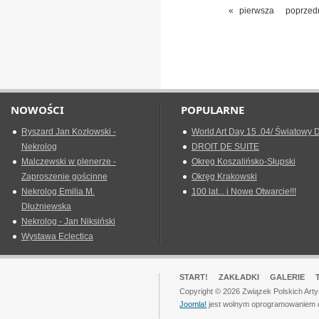
«
pierwsza
poprzed
NOWOŚCI
POPULARNE
Ryszard Jan Kozłowski -
World Art Day 15 .04/ Światowy D
Nekrolog
DROIT DE SUITE
Malczewski w plenerze -
Okreg Koszalińsko-Słupski
Zaproszenie gościnne
Okręg Krakowski
Nekrolog Emilia M.
100 lat... i Nowe Otwarcie!!!
Dłużniewska
Nekrolog - Jan Niksiński
Wystawa Eclectica
START!
ZAKŁADKI
GALERIE
Copyright © 2026 Związek Polskich Art
Joomla!
jest wolnym oprogramowaniem 