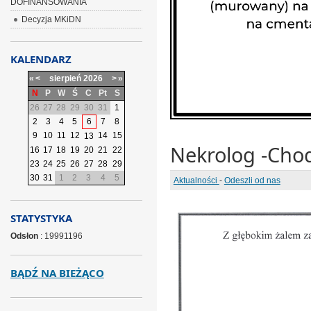
DOFINANSOWANIA
Decyzja MKiDN
KALENDARZ
«
<
sierpień
2026
>
»
N
P
W
Ś
C
Pt
S
26
27
28
29
30
31
1
2
3
4
5
6
7
8
9
10
11
12
14
15
13
Nekrolog -Cho
16
17
18
19
20
21
22
23
24
25
26
27
28
29
30
31
1
2
3
4
5
Aktualności
-
Odeszli od nas
STATYSTYKA
Odsłon
: 19991196
BĄDŹ NA BIEŻĄCO