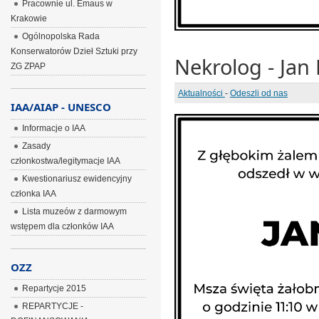
Pracownie ul. Emaus w
Krakowie
Ogólnopolska Rada
Konserwatorów Dzieł Sztuki przy
Nekrolog - Jan 
ZG ZPAP
Aktualności
-
Odeszli od nas
IAA/AIAP - UNESCO
Informacje o IAA
Zasady
członkostwa/legitymacje IAA
Kwestionariusz ewidencyjny
członka IAA
Lista muzeów z darmowym
wstępem dla członków IAA
OZZ
Repartycje 2015
REPARTYCJE -