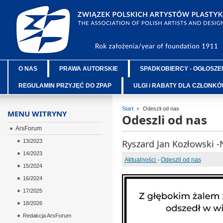
O NAS
PRAWA AUTORSKIE
SPADKOBIERCY - OGŁOSZE
REGULAMIN PRZYJĘĆ DO ZPAP
ULGI i RABATY DLA CZŁONK
Start
Odeszli od nas
MENU WITRYNY
Odeszli od nas
ArsForum
13/2023
Ryszard Jan Kozłowski 
14/2023
Aktualności
-
Odeszli od nas
15/2024
16/2024
17/2025
18/2026
Redakcja ArsForum