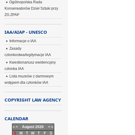
Ogólnopolska Rada
Konserwatorów Dzieł Sztuki przy
ZG ZPAP
IAA/AIAP - UNESCO
Informacje o IAA
Zasady
członkostwa/legitymacje IAA
Kwestionariusz ewidencyjny
członka IAA
Lista muzeów z darmowym
wstępem dla członków IAA
COPYRIGHT LAW AGENCY
CALENDAR
«
<
August
2026
>
»
S
M
T
W
T
F
S