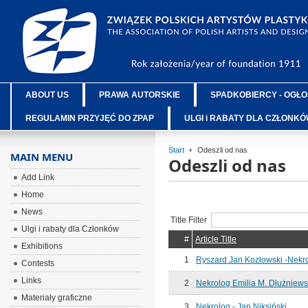
ABOUT US
PRAWA AUTORSKIE
SPADKOBIERCY - OGŁO
REGULAMIN PRZYJĘĆ DO ZPAP
ULGI i RABATY DLA CZŁONK
Start
Odeszli od nas
MAIN MENU
Odeszli od nas
Add Link
Home
News
Title Filter
Ulgi i rabaty dla Członków
#
Article Title
Exhibitions
1
Ryszard Jan Kozłowski -Nekr
Contests
Links
2
Nekrolog Emilia M. Dłużniew
Materiały graficzne
3
Nekrolog - Jan Niksiński