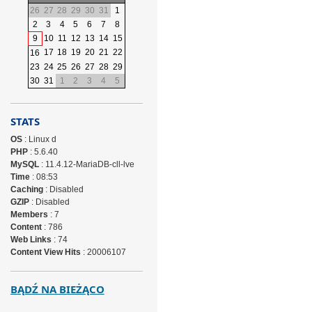
26
27
28
29
30
31
1
2
3
4
5
6
7
8
9
10
11
12
13
14
15
17
18
19
20
21
22
16
23
24
25
26
27
28
29
30
31
1
2
3
4
5
STATS
OS
: Linux d
PHP
: 5.6.40
MySQL
: 11.4.12-MariaDB-cll-lve
Time
: 08:53
Caching
: Disabled
GZIP
: Disabled
Members
: 7
Content
: 786
Web Links
: 74
Content View Hits
: 20006107
BĄDŹ NA BIEŻĄCO