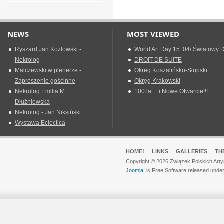
NEWS
MOST VIEWED
Ryszard Jan Kozłowski -
World Art Day 15 .04/ Światowy D
Nekrolog
DROIT DE SUITE
Malczewski w plenerze -
Okreg Koszalińsko-Słupski
Zaproszenie gościnne
Okręg Krakowski
Nekrolog Emilia M.
100 lat... i Nowe Otwarcie!!!
Dłużniewska
Nekrolog - Jan Niksiński
Wystawa Eclectica
HOME!
LINKS
GALLERIES
TH
Copyright © 2026 Związek Polskich Arty
Joomla!
is Free Software released unde