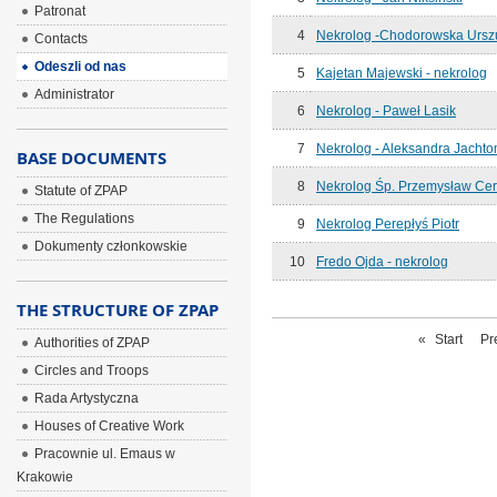
Patronat
4
Nekrolog -Chodorowska Ursz
Contacts
Odeszli od nas
5
Kajetan Majewski - nekrolog
Administrator
6
Nekrolog - Paweł Lasik
7
Nekrolog - Aleksandra Jacht
BASE DOCUMENTS
8
Nekrolog Śp. Przemysław Cere
Statute of ZPAP
The Regulations
9
Nekrolog Perepłyś Piotr
Dokumenty członkowskie
10
Fredo Ojda - nekrolog
THE STRUCTURE OF ZPAP
«
Start
Pr
Authorities of ZPAP
Circles and Troops
Rada Artystyczna
Houses of Creative Work
Pracownie ul. Emaus w
Krakowie