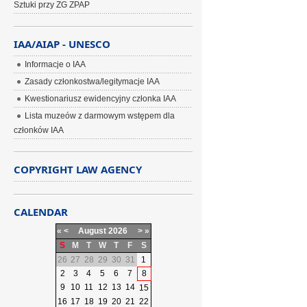
Sztuki przy ZG ZPAP
IAA/AIAP - UNESCO
Informacje o IAA
Zasady członkostwa/legitymacje IAA
Kwestionariusz ewidencyjny członka IAA
Lista muzeów z darmowym wstępem dla
członków IAA
COPYRIGHT LAW AGENCY
CALENDAR
«
<
August
2026
>
»
S
M
T
W
T
F
S
26
27
28
29
30
31
1
2
3
4
5
6
7
8
9
10
11
12
13
14
15
16
17
18
19
20
21
22