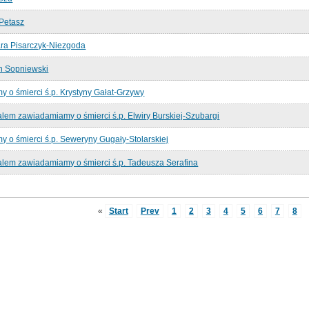
Petasz
ra Pisarczyk-Niezgoda
n Sopniewski
 o śmierci ś.p. Krystyny Gałat-Grzywy
alem zawiadamiamy o śmierci ś.p. Elwiry Burskiej-Szubargi
 o śmierci ś.p. Seweryny Gugały-Stolarskiej
alem zawiadamiamy o śmierci ś.p. Tadeusza Serafina
«
Start
Prev
1
2
3
4
5
6
7
8