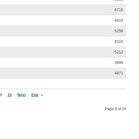
6716
6819
5258
4510
5212
3999
4871
9
10
Next
End
»
Page 9 of 10