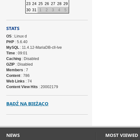
23
24
25
26
27
28
29
30
31
1
2
3
4
5
STATS
OS
: Linux d
PHP
: 5.6.40
MySQL
: 11.4.12-MariaDB-cll-lve
Time
: 09:01
Caching
: Disabled
GZIP
: Disabled
Members
: 7
Content
: 786
Web Links
: 74
Content View Hits
: 20002179
BĄDŹ NA BIEŻĄCO
NEWS
MOST VIEWED