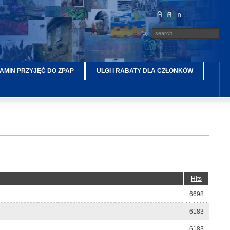
AMIN PRZYJĘĆ DO ZPAP
ULGI i RABATY DLA CZŁONKÓW
Hits
6698
6183
6183