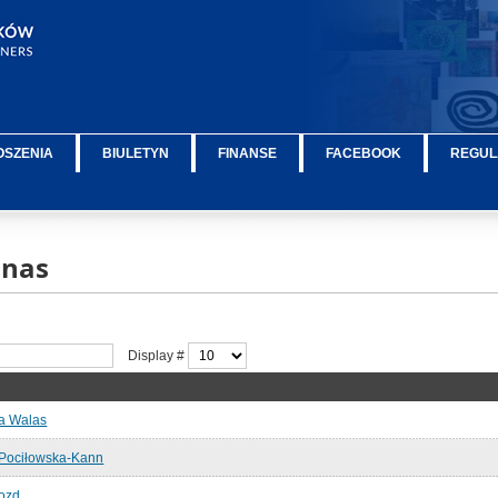
OSZENIA
BIULETYN
FINANSE
FACEBOOK
REGUL
 nas
Display #
a Walas
 Pociłowska-Kann
rozd