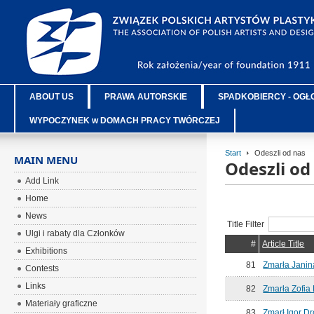
ABOUT US
PRAWA AUTORSKIE
SPADKOBIERCY - OGŁ
WYPOCZYNEK w DOMACH PRACY TWÓRCZEJ
Start
Odeszli od nas
MAIN MENU
Odeszli od
Add Link
Home
News
Title Filter
Ulgi i rabaty dla Członków
#
Article Title
Exhibitions
81
Zmarła Janin
Contests
Links
82
Zmarła Zofia
Materiały graficzne
83
Zmarł Igor D