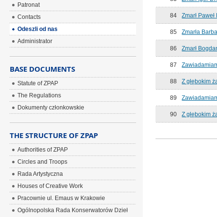
Patronat
84
Zmarł Paweł 
Contacts
Odeszli od nas
85
Zmarła Barba
Administrator
86
Zmarł Bogda
87
Zawiadamiamy
BASE DOCUMENTS
88
Z głębokim ż
Statute of ZPAP
The Regulations
89
Zawiadamiamy
Dokumenty członkowskie
90
Z głębokim ż
THE STRUCTURE OF ZPAP
Authorities of ZPAP
Circles and Troops
Rada Artystyczna
Houses of Creative Work
Pracownie ul. Emaus w Krakowie
Ogólnopolska Rada Konserwatorów Dzieł