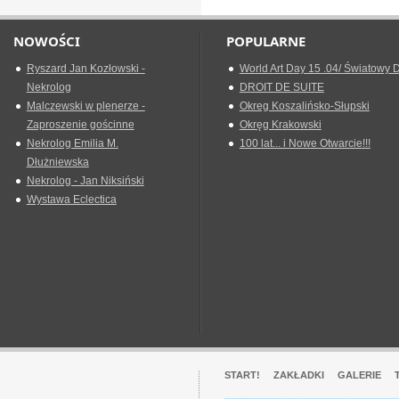
NOWOŚCI
POPULARNE
Ryszard Jan Kozłowski -
World Art Day 15 .04/ Światowy D
Nekrolog
DROIT DE SUITE
Malczewski w plenerze -
Okreg Koszalińsko-Słupski
Zaproszenie gościnne
Okręg Krakowski
Nekrolog Emilia M.
100 lat... i Nowe Otwarcie!!!
Dłużniewska
Nekrolog - Jan Niksiński
Wystawa Eclectica
START!
ZAKŁADKI
GALERIE