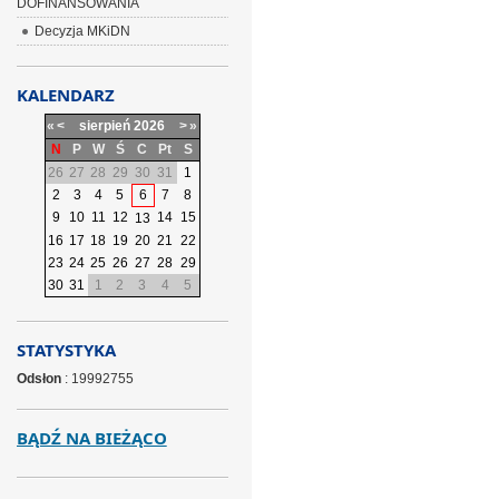
DOFINANSOWANIA
Decyzja MKiDN
KALENDARZ
«
<
sierpień
2026
>
»
N
P
W
Ś
C
Pt
S
26
27
28
29
30
31
1
2
3
4
5
6
7
8
9
10
11
12
14
15
13
16
17
18
19
20
21
22
23
24
25
26
27
28
29
30
31
1
2
3
4
5
STATYSTYKA
Odsłon
: 19992755
BĄDŹ NA BIEŻĄCO