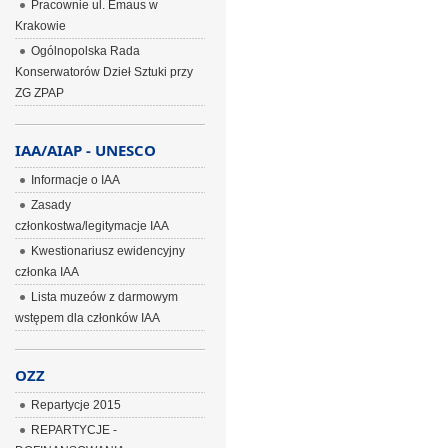
Pracownie ul. Emaus w
Krakowie
Ogólnopolska Rada
Konserwatorów Dzieł Sztuki przy
ZG ZPAP
IAA/AIAP - UNESCO
Informacje o IAA
Zasady
członkostwa/legitymacje IAA
Kwestionariusz ewidencyjny
członka IAA
Lista muzeów z darmowym
wstępem dla członków IAA
OZZ
Repartycje 2015
REPARTYCJE -