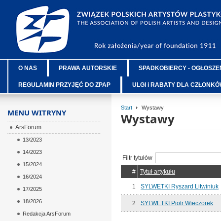
O NAS
PRAWA AUTORSKIE
SPADKOBIERCY - OGŁOSZE
REGULAMIN PRZYJĘĆ DO ZPAP
ULGI i RABATY DLA CZŁONK
Start
Wystawy
MENU WITRYNY
Wystawy
ArsForum
13/2023
14/2023
Filtr tytułów
15/2024
#
Tytuł artykułu
16/2024
1
SYLWETKI Ryszard Litwiniuk
17/2025
18/2026
2
SYLWETKI Piotr Wieczorek
Redakcja ArsForum