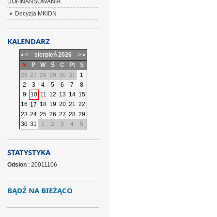
DOFINANSOWANIA
Decyzja MKiDN
KALENDARZ
«
<
sierpień
2026
>
»
N
P
W
Ś
C
Pt
S
26
27
28
29
30
31
1
2
3
4
5
6
7
8
9
10
11
12
13
14
15
16
18
19
20
21
22
17
23
24
25
26
27
28
29
30
31
1
2
3
4
5
STATYSTYKA
Odsłon
: 20011106
BĄDŹ NA BIEŻĄCO