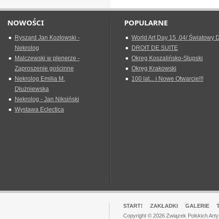
NOWOŚCI
POPULARNE
Ryszard Jan Kozłowski -
World Art Day 15 .04/ Światowy D
Nekrolog
DROIT DE SUITE
Malczewski w plenerze -
Okreg Koszalińsko-Słupski
Zaproszenie gościnne
Okręg Krakowski
Nekrolog Emilia M.
100 lat... i Nowe Otwarcie!!!
Dłużniewska
Nekrolog - Jan Niksiński
Wystawa Eclectica
START!
ZAKŁADKI
GALERIE
Copyright © 2026 Związek Polskich Art