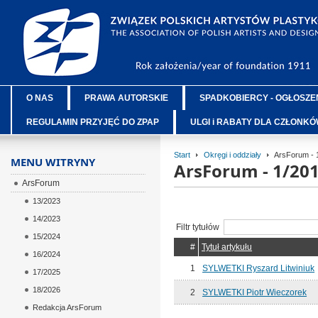
O NAS
PRAWA AUTORSKIE
SPADKOBIERCY - OGŁOSZE
REGULAMIN PRZYJĘĆ DO ZPAP
ULGI i RABATY DLA CZŁONK
Start
Okręgi i oddziały
ArsForum - 
MENU WITRYNY
ArsForum - 1/20
ArsForum
13/2023
14/2023
Filtr tytułów
15/2024
#
Tytuł artykułu
16/2024
1
SYLWETKI Ryszard Litwiniuk
17/2025
18/2026
2
SYLWETKI Piotr Wieczorek
Redakcja ArsForum