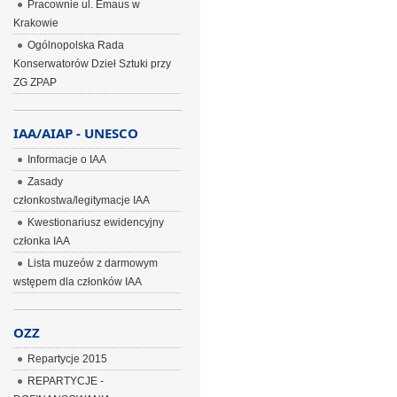
Pracownie ul. Emaus w
Krakowie
Ogólnopolska Rada
Konserwatorów Dzieł Sztuki przy
ZG ZPAP
IAA/AIAP - UNESCO
Informacje o IAA
Zasady
członkostwa/legitymacje IAA
Kwestionariusz ewidencyjny
członka IAA
Lista muzeów z darmowym
wstępem dla członków IAA
OZZ
Repartycje 2015
REPARTYCJE -