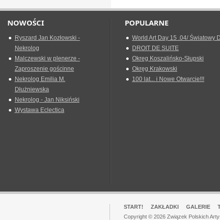
NOWOŚCI
POPULARNE
Ryszard Jan Kozłowski -
World Art Day 15 .04/ Światowy D
Nekrolog
DROIT DE SUITE
Malczewski w plenerze -
Okreg Koszalińsko-Słupski
Zaproszenie gościnne
Okręg Krakowski
Nekrolog Emilia M.
100 lat... i Nowe Otwarcie!!!
Dłużniewska
Nekrolog - Jan Niksiński
Wystawa Eclectica
START!
ZAKŁADKI
GALERIE
Copyright © 2026 Związek Polskich Art