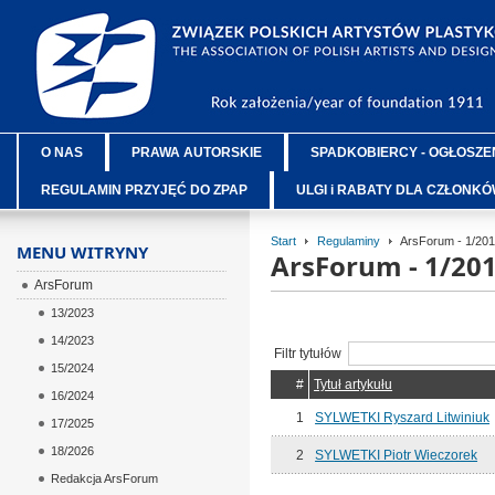
O NAS
PRAWA AUTORSKIE
SPADKOBIERCY - OGŁOSZE
REGULAMIN PRZYJĘĆ DO ZPAP
ULGI i RABATY DLA CZŁONK
Start
Regulaminy
ArsForum - 1/20
MENU WITRYNY
ArsForum - 1/20
ArsForum
13/2023
14/2023
Filtr tytułów
15/2024
#
Tytuł artykułu
16/2024
1
SYLWETKI Ryszard Litwiniuk
17/2025
18/2026
2
SYLWETKI Piotr Wieczorek
Redakcja ArsForum