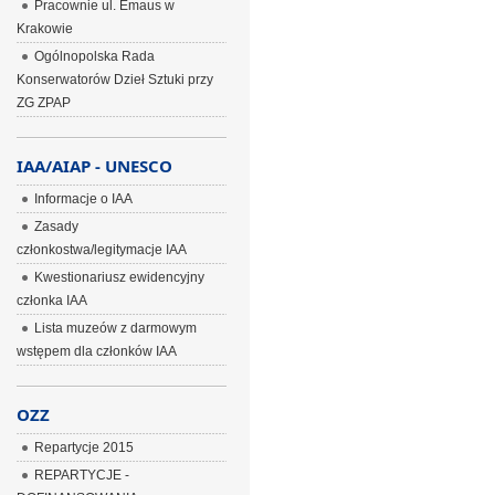
Pracownie ul. Emaus w
Krakowie
Ogólnopolska Rada
Konserwatorów Dzieł Sztuki przy
ZG ZPAP
IAA/AIAP - UNESCO
Informacje o IAA
Zasady
członkostwa/legitymacje IAA
Kwestionariusz ewidencyjny
członka IAA
Lista muzeów z darmowym
wstępem dla członków IAA
OZZ
Repartycje 2015
REPARTYCJE -