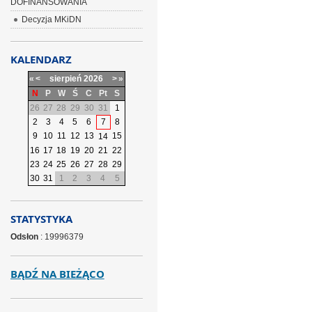
DOFINANSOWANIA
Decyzja MKiDN
KALENDARZ
«
<
sierpień
2026
>
»
N
P
W
Ś
C
Pt
S
26
27
28
29
30
31
1
2
3
4
5
6
7
8
9
10
11
12
13
15
14
16
17
18
19
20
21
22
23
24
25
26
27
28
29
30
31
1
2
3
4
5
STATYSTYKA
Odsłon
: 19996379
BĄDŹ NA BIEŻĄCO