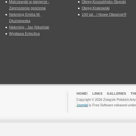
Malczewski w plenerze -
Okreg Koszalińsko-Słupski
Zaproszenie gościnne
Okręg Krakowski
Nekrolog Emilia M.
100 lat... i Nowe Otwarcie!!!
Dłużniewska
Nekrolog - Jan Niksiński
Wystawa Eclectica
HOME!
LINKS
GALLERIES
TH
Copyright © 2026 Związek Polskich Arty
Joomla!
is Free Software released unde