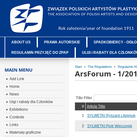
ABOUT US
PRAWA AUTORSKIE
SPADKOBIERCY - OGŁO
REGULAMIN PRZYJĘĆ DO ZPAP
ULGI i RABATY DLA CZŁONK
Start
The Regulations
Regulamin 
MAIN MENU
ArsForum - 1/20
Add Link
Home
News
Title Filter
Ulgi i rabaty dla Członków
#
Article Title
Exhibitions
1
SYLWETKI Ryszard Litwiniuk
Contests
Links
2
SYLWETKI Piotr Wieczorek
Materiały graficzne