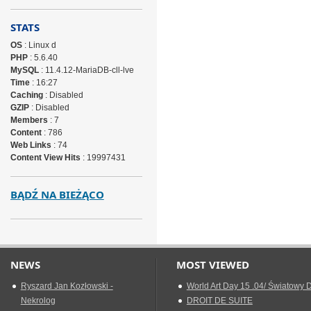
STATS
OS
: Linux d
PHP
: 5.6.40
MySQL
: 11.4.12-MariaDB-cll-lve
Time
: 16:27
Caching
: Disabled
GZIP
: Disabled
Members
: 7
Content
: 786
Web Links
: 74
Content View Hits
: 19997431
BĄDŹ NA BIEŻĄCO
NEWS
MOST VIEWED
Ryszard Jan Kozłowski -
World Art Day 15 .04/ Światowy D
Nekrolog
DROIT DE SUITE