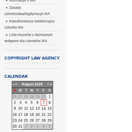
Informacje o IAA
Zasady
członkostwa/legitymacje IAA
Kwestionariusz ewidencyjny
członka IAA
Lista muzeów z darmowym
wstępem dla członków IAA
COPYRIGHT LAW AGENCY
CALENDAR
«
<
August
2026
>
»
S
M
T
W
T
F
S
26
27
28
29
30
31
1
2
3
4
5
6
7
8
9
10
11
12
13
15
14
16
17
18
19
20
21
22
23
24
25
26
27
28
29
30
31
1
2
3
4
5