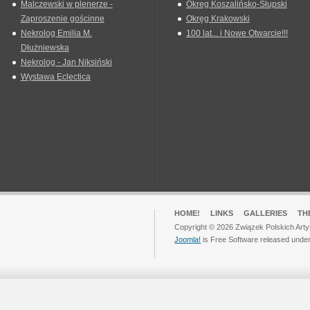
Malczewski w plenerze -
Okreg Koszalińsko-Słupski
Zaproszenie gościnne
Okręg Krakowski
Nekrolog Emilia M.
100 lat... i Nowe Otwarcie!!!
Dłużniewska
Nekrolog - Jan Niksiński
Wystawa Eclectica
HOME!
LINKS
GALLERIES
TH
Copyright © 2026 Związek Polskich Arty
Joomla!
is Free Software released unde