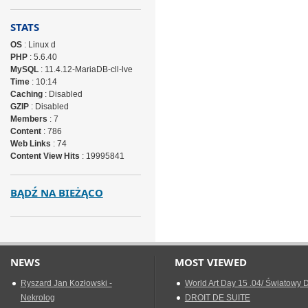
STATS
OS
: Linux d
PHP
: 5.6.40
MySQL
: 11.4.12-MariaDB-cll-lve
Time
: 10:14
Caching
: Disabled
GZIP
: Disabled
Members
: 7
Content
: 786
Web Links
: 74
Content View Hits
: 19995841
BĄDŹ NA BIEŻĄCO
NEWS
MOST VIEWED
Ryszard Jan Kozłowski -
World Art Day 15 .04/ Światowy D
Nekrolog
DROIT DE SUITE