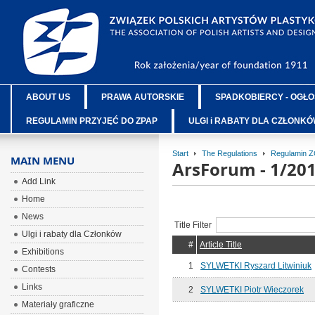
ABOUT US
PRAWA AUTORSKIE
SPADKOBIERCY - OGŁO
REGULAMIN PRZYJĘĆ DO ZPAP
ULGI i RABATY DLA CZŁONK
Start
The Regulations
Regulamin 
MAIN MENU
ArsForum - 1/20
Add Link
Home
News
Title Filter
Ulgi i rabaty dla Członków
#
Article Title
Exhibitions
1
SYLWETKI Ryszard Litwiniuk
Contests
Links
2
SYLWETKI Piotr Wieczorek
Materiały graficzne