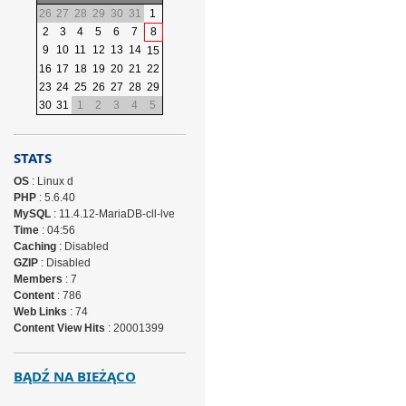
26
27
28
29
30
31
1
2
3
4
5
6
7
8
9
10
11
12
13
14
15
16
17
18
19
20
21
22
23
24
25
26
27
28
29
30
31
1
2
3
4
5
STATS
OS
: Linux d
PHP
: 5.6.40
MySQL
: 11.4.12-MariaDB-cll-lve
Time
: 04:56
Caching
: Disabled
GZIP
: Disabled
Members
: 7
Content
: 786
Web Links
: 74
Content View Hits
: 20001399
BĄDŹ NA BIEŻĄCO