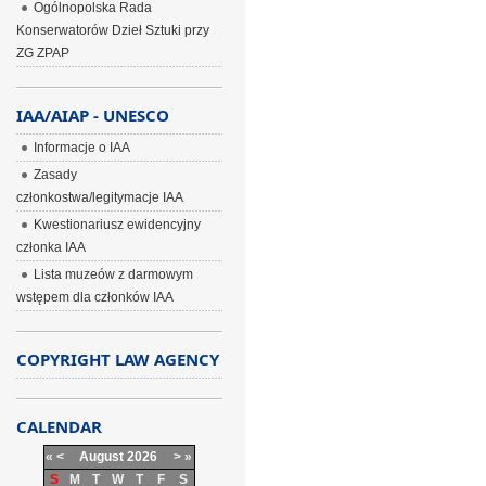
Ogólnopolska Rada
Konserwatorów Dzieł Sztuki przy
ZG ZPAP
IAA/AIAP - UNESCO
Informacje o IAA
Zasady
członkostwa/legitymacje IAA
Kwestionariusz ewidencyjny
członka IAA
Lista muzeów z darmowym
wstępem dla członków IAA
COPYRIGHT LAW AGENCY
CALENDAR
«
<
August
2026
>
»
S
M
T
W
T
F
S