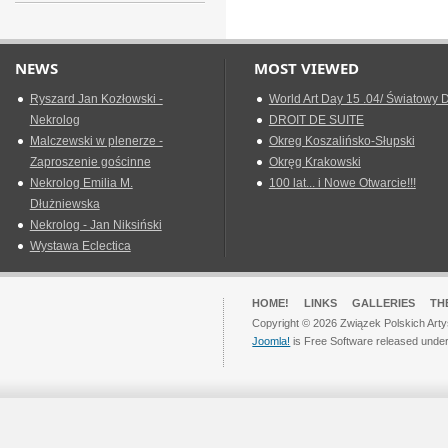
NEWS
MOST VIEWED
Ryszard Jan Kozłowski -
World Art Day 15 .04/ Światowy D
Nekrolog
DROIT DE SUITE
Malczewski w plenerze -
Okreg Koszalińsko-Słupski
Zaproszenie gościnne
Okręg Krakowski
Nekrolog Emilia M.
100 lat... i Nowe Otwarcie!!!
Dłużniewska
Nekrolog - Jan Niksiński
Wystawa Eclectica
HOME!
LINKS
GALLERIES
TH
Copyright © 2026 Związek Polskich Arty
Joomla!
is Free Software released unde