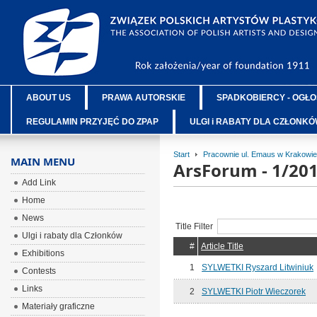
ABOUT US
PRAWA AUTORSKIE
SPADKOBIERCY - OGŁO
REGULAMIN PRZYJĘĆ DO ZPAP
ULGI i RABATY DLA CZŁONK
Start
Pracownie ul. Emaus w Krakowie
MAIN MENU
ArsForum - 1/20
Add Link
Home
News
Title Filter
Ulgi i rabaty dla Członków
#
Article Title
Exhibitions
1
SYLWETKI Ryszard Litwiniuk
Contests
Links
2
SYLWETKI Piotr Wieczorek
Materiały graficzne