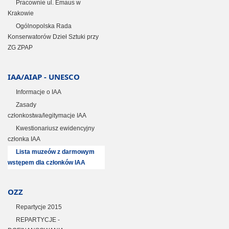
Pracownie ul. Emaus w
Krakowie
Ogólnopolska Rada
Konserwatorów Dzieł Sztuki przy
ZG ZPAP
IAA/AIAP - UNESCO
Informacje o IAA
Zasady
członkostwa/legitymacje IAA
Kwestionariusz ewidencyjny
członka IAA
Lista muzeów z darmowym
wstępem dla członków IAA
OZZ
Repartycje 2015
REPARTYCJE -