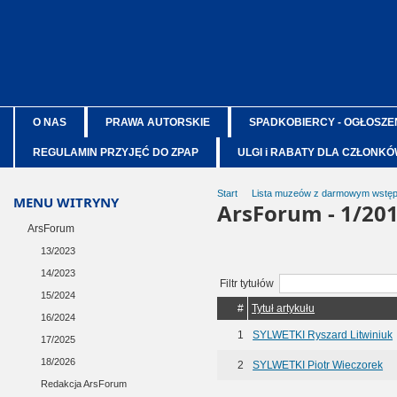
O NAS
PRAWA AUTORSKIE
SPADKOBIERCY - OGŁOSZE
REGULAMIN PRZYJĘĆ DO ZPAP
ULGI i RABATY DLA CZŁONK
Start
Lista muzeów z darmowym wstęp
MENU WITRYNY
ArsForum - 1/20
ArsForum
13/2023
14/2023
Filtr tytułów
15/2024
#
Tytuł artykułu
16/2024
1
SYLWETKI Ryszard Litwiniuk
17/2025
18/2026
2
SYLWETKI Piotr Wieczorek
Redakcja ArsForum