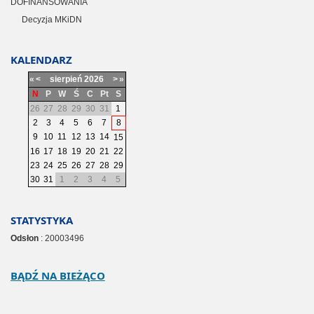
DOFINANSOWANIA
Decyzja MKiDN
KALENDARZ
«
<
sierpień
2026
>
»
N
P
W
Ś
C
Pt
S
26
27
28
29
30
31
1
2
3
4
5
6
7
8
9
10
11
12
13
14
15
16
17
18
19
20
21
22
23
24
25
26
27
28
29
30
31
1
2
3
4
5
STATYSTYKA
Odsłon
: 20003496
BĄDŹ NA BIEŻĄCO