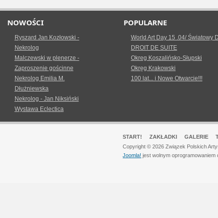
NOWOŚCI
POPULARNE
Ryszard Jan Kozłowski -
World Art Day 15 .04/ Światowy D
Nekrolog
DROIT DE SUITE
Malczewski w plenerze -
Okreg Koszalińsko-Słupski
Zaproszenie gościnne
Okręg Krakowski
Nekrolog Emilia M.
100 lat... i Nowe Otwarcie!!!
Dłużniewska
Nekrolog - Jan Niksiński
Wystawa Eclectica
START!
ZAKŁADKI
GALERIE
Copyright © 2026 Związek Polskich Art
Joomla!
jest wolnym oprogramowaniem 